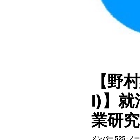
【野村
I)】
業研究
メンバー 525
ノー