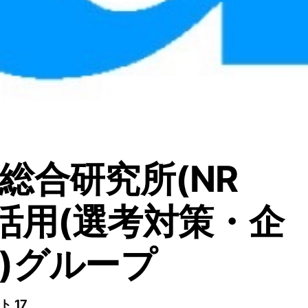
総合研究所(NR
就活用(選考対策・企
)グループ
ト 17