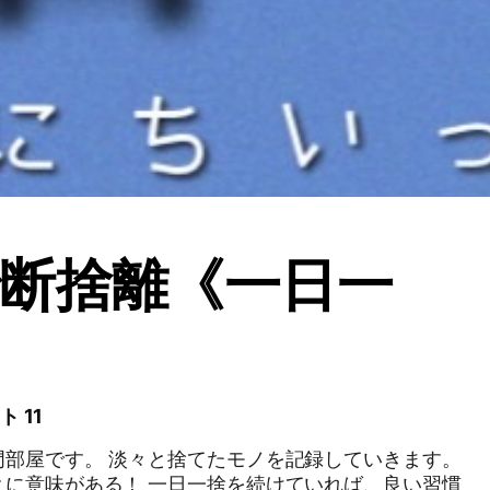
断捨離《一日一
ト 11
門部屋です。 淡々と捨てたモノを記録していきます。
とに意味がある！ 一日一捨を続けていれば、良い習慣