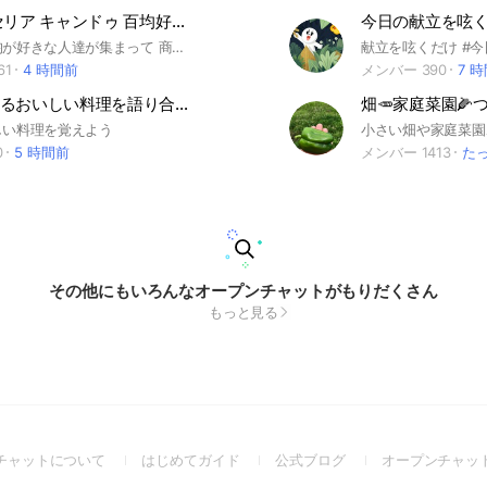
ダイソー セリア キャンドゥ 百均好き集まれ！
今日の献立を呟くだ
ここでは百均が好きな人達が集まって 商品紹介 質問 雑談 などを和気あいあいとして楽しむオープンチャットルームです。 又「fjxgr」などの不規則なアルファベットを名前に使用しないようにお願い致します。 もしも使用して入室来てきた場合荒らしとみなし強制退会処分とさせていただきます。
献立を呟くだけ #今
61
4 時間前
メンバー 390
7 
簡単に出来るおいしい料理を語り合おう（全国版だから知らないメニューもあり）女性限定
しい料理を覚えよう
0
5 時間前
メンバー 1413
た
その他にもいろんなオープンチャットがもりだくさん
もっと見る
(Open
(Open
(Open
チャットについて
はじめてガイド
公式ブログ
オープンチャッ
in
in
in