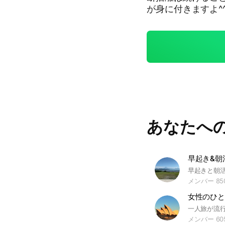
が身に付きますよ^
かを捨てる】だけです。 メンバー同士の会話のスト
う、雑談・会話は禁止にしています。 
方、いつも途中で挫
断捨離は1人で続
ベーションをキープしましょう♪ ✨汚部
無い暮らし✨ストレスを感
捨 #捨て活 #整理整
清潔な暮らし #スッ
あなたへ
早起き&朝
メンバー 85
女性のひと
一人旅が流
メンバー 60