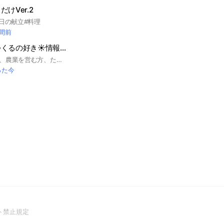
けVer.2
日の献立#料理
時間前
畑🥕家庭菜園🌽つくるの好き☀️情報交換トーク☀️
小さい畑や家庭菜園、農業を営む方、たちのお話し場😊☀️ 独り言でもオッケー🌼畑関係のお話😊なんでも話しましょう🌈 関係のないお話はほどほどに💙 他人を傷付けたり嫌な思いをさせるような方はご遠慮いたします✨ 新しくお入りになった方は是非ノートという機能がございますので、そちらへの記入をおねがいします👌😊 💙目指せメンバー1000人💙 他人の発言によって気分を害してしまったり、イヤな気分になってしまった方は一切の責任は負いかねますので、遠慮なくご退出ください😊 またのお越しをお待ちしております🥳 気軽に意見交換しましょ✨ #農業#畑#百姓#家庭菜園#自給自足
った今
(Open
ト禁止規定
in