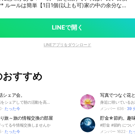
^* ルールは簡単【1日1個(以上も可)家の中の余分な何
レスを生じないよ
(*｣´□`)｣ 本気で断捨離をしたい
けてしまう方、なかなかスイッチが入らない方〜‼︎
LINEで開く
けるのはシンドイです。みんなの投稿を読んで、モチ
屋から美部屋へ✨✨ガラクタの
LINEアプリをダウンロード
じない気持ち良い暮らし✨ #断捨離 #一日一
頓 ＃収納 #汚部屋 #片付け #掃除 #キレイな部屋 #
キリ #ぐう
のおすすめ
活シェア会。
写真でつなぐ花
早起きと朝活をシェアして朝の活動を高めましょう☀️！
0
たった今
メンバー 636
39
り旅～旅の情報交換の部屋
貯金☆節約。趣
行ってる今情報交換しませんか
5
たった今
メンバー 1622
た