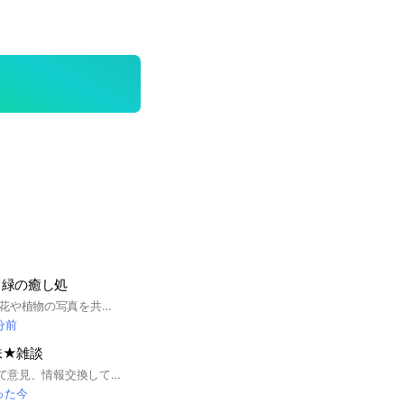
と緑の癒し処
身近に咲いているお花や植物の写真を共有して、みんなで“世界に1つだけの植物園”を作り癒やされましょう。見るだけの方もモチロン大歓迎👀 必ず大事なノートは確認してください！ #植物 #花 #観葉植物 #多肉植物 #ガーデニング
 分前
味★雑談
#貯金 #節約 について意見、情報交換してます！ #みんなで楽しく盛り上がりましょう！！
った今