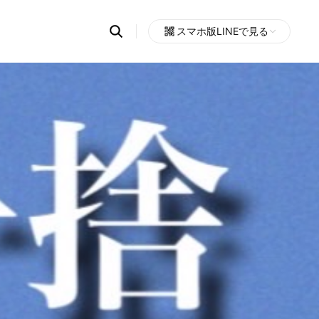
Search
スマホ版LINEで見る
OpenChats
Open
or
search
messages
area