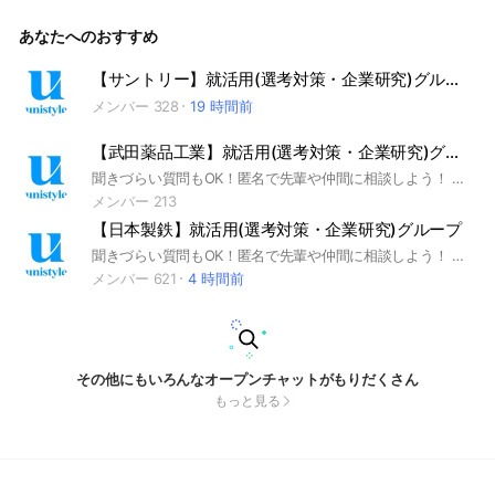
ンターンシップ #本選考 #unistyle #ユニスタイル #面接 #採
用 #内定 #ES #エントリーシート #自己分析 #業界研究 #企業
あなたへのおすすめ
研究 #自己PR #ガクチカ #学生時代頑張ったこと #志何望動機
#webテスト #ウェブテスト #GD #グループディスカッション
#グルディス #OB訪問 #企業選び #就活対策 #就活準備 #大手
【サントリー】就活用(選考対策・企業研究)グループ
企業 #日系企業 ▼unistyleが運営する電機のオプチャグループ
メンバー 328
19 時間前
▼ ソニーグループ / 日立製作所 / パナソニック / 富士通 / NE
C（日本電気） / 三菱電機 / キーエンス / 村田製作所 / キヤノ
ン（Canon） / 島津製作所 / 富士フイルムビジネスイノベーシ
【武田薬品工業】就活用(選考対策・企業研究)グループ
ョン / 京セラ / 東芝 / ヤンマー / クボタ / リコー / GSアユサ /
オリンパス / ニコン / 住友電気工業（住友電工） / セイコーエ
聞きづらい質問もOK！匿名で先輩や仲間に相談しよう！ 就活サイトunistyleが運営する武田薬品工業の就活情報(選考対策/企業研究)共有グループです。 #就活 #武田薬品工業 #製薬業界 #インターンシップ #本選考 #unistyle #ユニスタイル #面接 #採用 #内定 #ES #エントリーシート #自己分析 #業界研究 #企業研究 #自己PR #ガクチカ #学生時代頑張ったこと #志何望動機 #webテスト #ウェブテスト #GD #グループディスカッション #グルディス #OB訪問 #企業選び #就活対策 #就活準備 #大手企業 #日系企業 ▼unistyleが運営する製薬のオプチャグループ▼ 武田薬品工業 / 大塚製薬 / 第一三共 / エーザイ / アステラス製薬 / 中外製薬 / 大日本住友製薬(住友ファーマ) / 協和キリン / 田辺三菱製薬 / 小野薬品工業 / ファイザー / アストラゼネカ / 大正製薬 / ロート製薬 / 小林製薬 / 塩野義製薬(シオノギ製薬) / アース製薬 / Meiji Seika ファルマ / BMS(ブリストルマイヤーズスクイブ) / 日本新薬 / ゼリア新薬工業 ▼武田薬品工業の企業研究はこちらから▼ https://x.gd/vsKTO
プソン / DMG森精機 / ブリヂストン / 日東電工 / オムロン / T
メンバー 213
DK / 東京エレクトロン / コニカミノルタ / ブラザー工業 / ボ
【日本製鉄】就活用(選考対策・企業研究)グループ
ッシュ(BOSCH) / シャープ（SHARP) / ミネベアミツミ / 日立
建機 / コマツ（小松製作所） / 住友重機械工業 / アルプスアル
聞きづらい質問もOK！匿名で先輩や仲間に相談しよう！ 就活サイトunistyleが運営する日本製鉄の就活情報(選考対策/企業研究)共有グループです。 #就活 #日本製鉄 #鉄鋼業界 #インターンシップ #本選考 #unistyle #ユニスタイル #面接 #採用 #内定 #ES #エントリーシート #自己分析 #業界研究 #企業研究 #自己PR #ガクチカ #学生時代頑張ったこと #志何望動機 #webテスト #ウェブテスト #GD #グループディスカッション #グルディス #OB訪問 #企業選び #就活対策 #就活準備 #大手企業 #日系企業 ▼unistyleが運営する鉄鋼のオプチャグループ▼ 日本製鉄 / JFEスチール / 神戸製鋼所 / 住友金属鉱山 / JX金属 / 太平洋セメント / 日鉄エンジニアリング / 大平洋金属 / DOWAホールディングス / 古河電気興業（古河電工） / 三菱マテリアル / JICA（国際協力機構） ▼日本製鉄の企業研究はこちらから▼ https://x.gd/1DvgO
パイン / 富士電機 / ファナック(FANUC) / キヤノンマーケティ
メンバー 621
4 時間前
ングジャパン / ディスコ ▼オリンパスの企業研究はこちらか
ら▼ https://x.gd/fnAO2
その他にもいろんなオープンチャットがもりだくさん
もっと見る