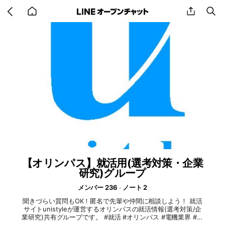
Go
share
se
back
to
home
【オリンパス】就活用(選考対策・企業
研究)グループ
メンバー 236
ノート 2
聞きづらい質問もOK！匿名で先輩や仲間に相談しよう！ 就活
サイトunistyleが運営するオリンパスの就活情報(選考対策/企
業研究)共有グループです。 #就活 #オリンパス #電機業界 #イ