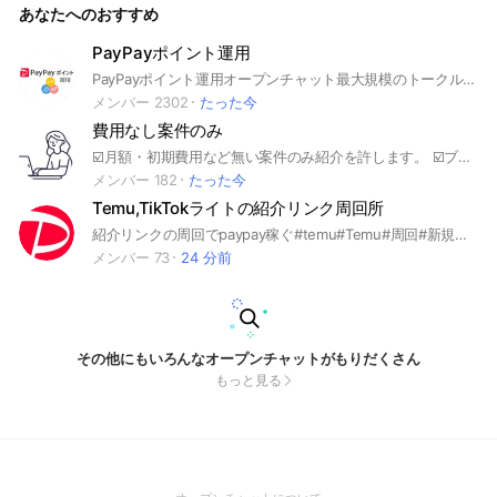
あなたへのおすすめ
PayPayポイント運用
PayPayポイント運用オープンチャット最大規模のトークルームです。 LINEオープンチャット運営から優良トークルームの称号として「Special OpenChat」認定バッジを付与して頂いております。 色んな方からの情報交換がメンバーさんのPayPayボーナスを支えられるチャットになれたら幸いです。 また楽しくをモットーに雑談もありますので参加される場合はご参考ください。 #PayPay #PayPayボーナス #ボーナス運用 #ペイペイ #PAYPAY #ポイント #ポイ活 #稼ぐ
メンバー 2302
たった今
費用なし案件のみ
☑️月額・初期費用など無い案件のみ紹介を許します。 ☑️ブラック疑惑のある案件はこちらで確認でき次第削除しますのでご了承下さい ☑️万が一報酬が支払われないなどのトラブルに関しまして、こちらは一切の責任を負いませんのでご了承ください 🫡費用を一切かけたくない方に、1人でも多くの方に行き渡りますように。
メンバー 182
たった今
Temu,TikTokライトの紹介リンク周回所
紹介リンクの周回でpaypay稼ぐ#temu#Temu#周回#新規大歓迎#paypay#tiktok lite #TikToklite
メンバー 73
24 分前
その他にもいろんなオープンチャットがもりだくさん
もっと見る