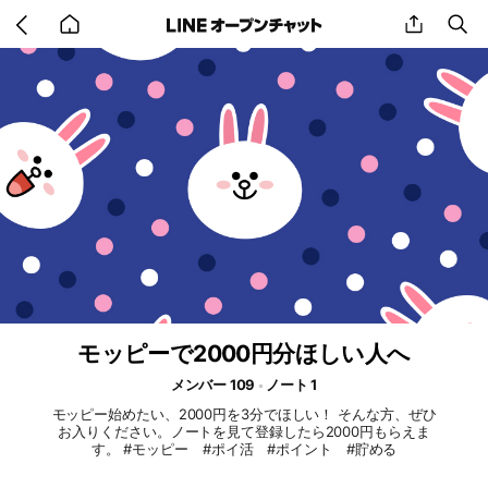
Go
share
se
back
to
home
モッピーで2000円分ほしい人へ
メンバー 109
ノート 1
モッピー始めたい、2000円を3分でほしい！ そんな方、ぜひ
お入りください。ノートを見て登録したら2000円もらえま
す。 #モッピー #ポイ活 #ポイント #貯める