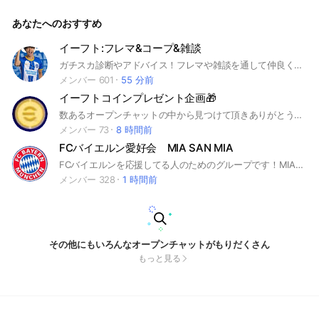
を持っている人、サッカーの夢を持っている人、プロでも初心
者でもサッカートークを楽しめる所⚽️ サッカーに関するゲーム
あなたへのおすすめ
トークはサッカーグル付属のグループでお願いします🙇‍♂️ 【ル
ール厳守】【通知オフおすすめ】
イーフト:フレマ&コープ&雑談
ガチスカ診断やアドバイス！フレマや雑談を通して仲良くなりましょ！#イーフットボール #イーフト #雑談 イーフト イーフットボール 無課金
メンバー 601
55 分前
イーフトコインプレゼント企画🎁
数あるオープンチャットの中から見つけて頂きありがとうございます！参加人数が増えるだけプレゼント企画をしています！課金できない方や初心者さんにもおすすめです！初心者の方も大歓迎です！どうかご参加お願いします！
メンバー 73
8 時間前
FCバイエルン愛好会 MIA SAN MIA
FCバイエルンを応援してる人のためのグループです！MIA SAN MIA!
メンバー 328
1 時間前
その他にもいろんなオープンチャットがもりだくさん
もっと見る