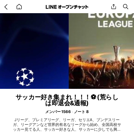
Go
share
se
back
to
home
サッカー好き集まれ！！！⚽️ (荒らし
は即退会&通報)
メンバー 1566
ノート 8
Jリーグ、プレミアリーグ、リーガ、セリエA、ブンデスリー
ガ、リーグアンなど世界的有名なリーグから始め、全国高校サ
ッカー見てる人、サッカー好きな人、サッカーに少しでも興味