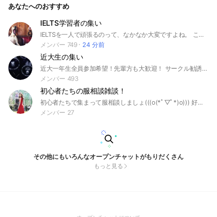
あなたへのおすすめ
IELTS学習者の集い
IELTSを一人で頑張るのって、なかなか大変ですよね。 このオープンチャットは、みんなでモチベーションを保ちながら、楽しく英語力を伸ばしていく場所です。 ホストの私はOA7.5ですが、まだまだ勉強中です。 「一緒に頑張る場」にできたらと思っています。 質問や相談も大歓迎です！ 英語に関係ない雑談もOKなので、気軽に参加してください！ ゆるく、でも少しずつ前に進める場所にしていきましょう。
メンバー 749
24 分前
近大生の集い
近大一年生全員参加希望！先輩方も大歓迎！ サークル勧誘や履修登録のコツ、一人暮らしの仕方などたくさんのアドバイス提供のためご参加お待ちしております！ 学部別トークルームも有り！ ここでしか聞けないお得情報も！？ みんなで色々な情報を共有し合おう！ #春から近大 #近大#就活
メンバー 493
初心者たちの服相談雑談！
初心者たちで集まって服相談しましょ(((o(*ﾟ▽ﾟ*)o))) 好きな系統やファッションアイコンの話、購入品のレビューもどうぞ！もちろん初心者じゃない方も大歓迎です！ぜひ色々教えてください！ 入退会自由 ※SNSのアカウント、顔出しなど個人情報の投稿はNGです #コーデ #着回し #似合う服探し #おしゃれ
メンバー 27
その他にもいろんなオープンチャットがもりだくさん
もっと見る