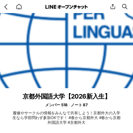
Go
share
se
back
to
home
京都外国語大学【2026新入生】
メンバー 518
ノート 87
履修やサークルの情報をみんなで共有しよう！京都外大の入学
生なら学部問わず参加OKです！ #春から京都外大 #春から京都
外国語大学 #京都外大