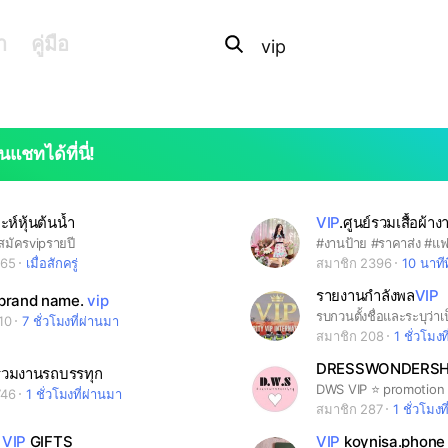
Search
OpenChats
search
า
คู่มือ
or
area
messages
search
นแชทได้ที่นี่!
ะห์หุ้นต้นน้ำ
VIP
.ศูนย์รวมเสื้อผ้า
มัครvipรายปี
865
เมื่อสักครู่
สมาชิก 2396
10 นาทีท
รายงานกำลังพล
VIP
ง brand name.
vip
10
7 ชั่วโมงที่ผ่านมา
สมาชิก 208
1 ชั่วโมงท
DRESSWONDERSH
มรวมงานรถบรรทุก
DWS VIP ⭐️ promotion :
746
1 ชั่วโมงที่ผ่านมา
สมาชิก 287
1 ชั่วโมงท
A
VIP
GIFTS
VIP
koynisa.phone