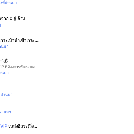
มงที่ผ่านมา
จจาก 0 สู่ ล้าน
ู่
ป๋านำเข้า กระเป๋าแฟชั่น
ผ่านมา
💰
📈 กลุ่มสำหรับนักเทรด VIP ที่ต้องการพัฒนาผลลัพธ์การเทรดอย่างจริงจัง ✅ แชร์แผนเทรด วิเคราะห์กราฟ และอัปเดตสัญญาณสำคัญแบบเรียลไทม์ ⚠️ ก่อนเข้ากลุ่ม กรุณาอ่าน “กฎของกลุ่ม” ให้ครบ หากไม่ปฏิบัติตาม ทีมงานขอสงวนสิทธิ์นำออกจากกลุ่มทันที 📌 กฎกลุ่ม VIP Trader 1. อ่านกฎให้ครบก่อนเริ่มใช้งาน 2. ห้ามส่งลิ้งค์ แอดไลน์ เบอร์ contact ❌เพื่อป้องกันมิจฉาชีพ❌ 3. เคารพสมาชิกทุกคน งดดราม่าและการทะเลาะ 4. ห้ามคัดลอกหรือเผยแพร่ข้อมูลในกลุ่มโดยไม่ได้รับอนุญาต 5. การเทรดมีความเสี่ยง ทุกคนต้องบริหารความเสี่ยงด้วยตัวเอง 6. หากฝ่าฝืนกฎ ทีมงานขอสงวนสิทธิ์นำออกจากกลุ่มโดยไม่ต้องแจ้งล่วงหน้า
ผ่านมา
ี่ผ่านมา
่ผ่านมา
่
ViP
ขนส่งอิสระ(วิ่งทั่วไทย)