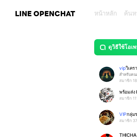
LINE OPENCHAT
หน้าหลัก
ค้นห
ดูวิธีใช้โอเพ
guide
open
vip
วิเครา
สำหรับคนส
สมาชิก 1
พร้อมส่
สมาชิก 11
VIP
กลุ่
สมาชิก 3
THICH