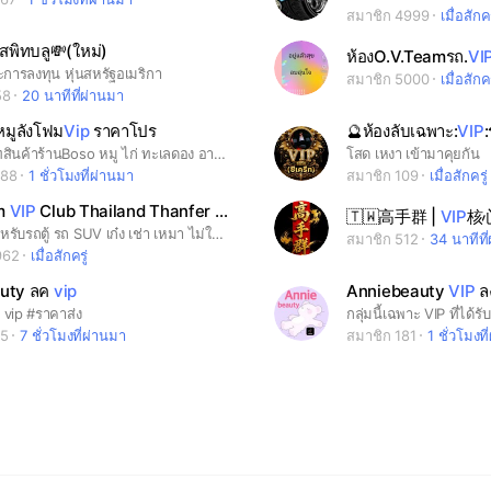
สมาชิก 4999
เมื่อสักคร
สพิทบลู💸(ใหม่)
ห้องO.V.Teamรถ.
VI
ะการลงทุน หุ่นสหรัฐอเมริกา
สมาชิก 5000
เมื่อสักคร
58
20 นาทีที่ผ่านมา
หมูลังโฟม
Vip
ราคาโปร
🔮ห้องลับเฉพาะ:
VIP
:
กลุ่มอัพเดทสินค้าร้านBoso หมู ไก่ ทะเลดอง อาหารแช่แข็ง ราคาส่งถูกจากโรงงาน 📣เช็คเคดิตได้ไม่มีปลายทาง
โสด เหงา เข้ามาคุยกัน
188
1 ชั่วโมงที่ผ่านมา
สมาชิก 109
เมื่อสักครู่
m
VIP
Club Thailand Thanfer Trip Tour ทั่วไท
🇹🇼高手群 |
VIP
核
ห้องงานสำหรับรถตู้ รถ SUV เก๋ง เช่า เหมา ไม่ใส่รูป/เบอร์โทรไม่อนุมัติเข้าห้อง ตัวอย่าง เอ/1234567890 เข้าห้องแล้วงดส่งสติกเกอร์
สมาชิก 512
34 นาทีที
962
เมื่อสักครู่
uty ลค
vip
Anniebeauty
VIP
ล
 vip #ราคาส่ง
95
7 ชั่วโมงที่ผ่านมา
สมาชิก 181
1 ชั่วโมงท