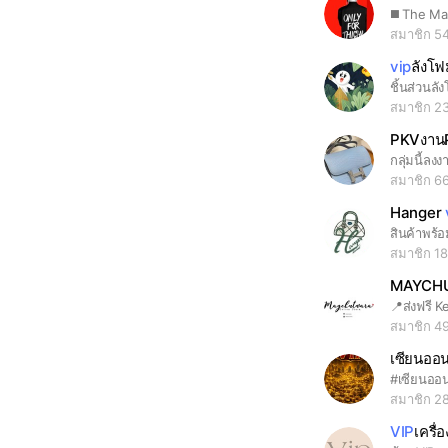
◼️ The Mas
สมาชิก 5
vip
ลังโ
ชิ้นส่วนลั
สมาชิก 2
PKVงานP
สมาชิก 6
Hanger
สมาชิก 1
MAYCH
สมาชิก 4
เซียนออ
สมาชิก 2
VIP
เครื