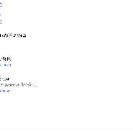
ู่
P
ู่
ระดับซีเคร็ท🔮
心會員
่ผ่านมา
งของ
กลุ่มนี้เฉพาะ VIP ที่ได้รับเชิญจากแอนนี้เท่านั้น 😁😁💓💓
ี่ผ่านมา