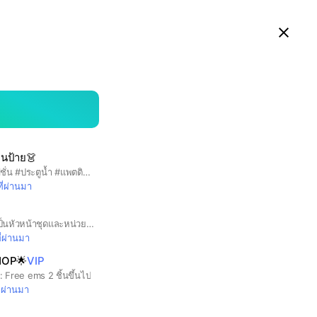
ดูในแอป LINE บนสมาร์ทโฟน
Close
searc
area
งานป้าย👗
#งานป้าย #ราคาส่ง #แฟชั่น #ประตูน้ำ #แพตตินั่ม
ี่ผ่านมา
รบกวนตั้งชื่อและระบุว่าเป็นหัวหน้าชุดและหน่วยงาน ***เช่น ธนัชภรณ์ หน.แมนดารีน่า**
ี่ผ่านมา
OP🌟
VIP
 Free ems 2 ชิ้นขึ้นไป
ี่ผ่านมา