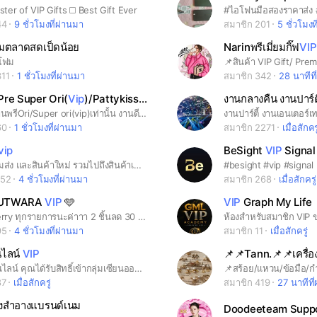
ter of VIP Gifts ◻️ Best Gift Ever
44
9 ชั่วโมงที่ผ่านมา
สมาชิก 201
5 ชั่วโมงท
ฟมตลาดสดเป็ดน้อย
Narinพรีเมี่ยมกิ๊ฟ
VIP
งโฟม
311
1 ชั่วโมงที่ผ่านมา
สมาชิก 342
28 นาทีที
re Super Ori(
Vip
)/Pattykiss
Vip
👠
กลุ่มนี้ลงงานพรีOri/Super ori(vip)เท่านั้น งานดีสุดสั่งตัด เย็บมือ คัดโรงงานเอง ขึ้นแบบจากของแท้ นำเข้าเอง
60
1 ชั่วโมงที่ผ่านมา
สมาชิก 2271
เมื่อสักครู
vip
BeSight
VIP
Signal
สินค้าพร้อมส่ง และสินค้าใหม่ รวมไปถึงสินค้าเซลค่ะ
#besight #vip #signal
852
4 ชั่วโมงที่ผ่านมา
สมาชิก 268
เมื่อสักครู่
UTWARA
VIP
🩵
VIP
Graph My Life
📍ส่งฟรี Kerry ทุกรายการนะค่าาา 2 ชิ้นลด 30 บาท/3 ชิ้นลด 60 บาท 4 ชิ้นลด 120 บาท /6 ชิ้นลด 240 บาท 📍ส่งของทุกวันจันทร์-เสาร์จ้า 📍สำหรับลูกค้าที่รีบใช้ของทางร้านมีบริการส่งไลน์แมนให้นะค่า รายละเอียดสอบถามทางไลน์ได้เลยค่าา
95
4 ชั่วโมงที่ผ่านมา
สมาชิก 11
เมื่อสักครู่
นไลน์
VIP
#เซียนออนไลน์ คุณได้รับสิทธิ์เข้ากลุ่มเซียนออนไลน์ ที่ให้บริการแบบ vip ความปลอดภัยและมาตรฐานที่ดีคือคุณค่าที่คุณคู่ควร
87
เมื่อสักครู่
สมาชิก 419
27 นาทีที
่องสำอางแบรนด์เนม
Doodeeteam Supp