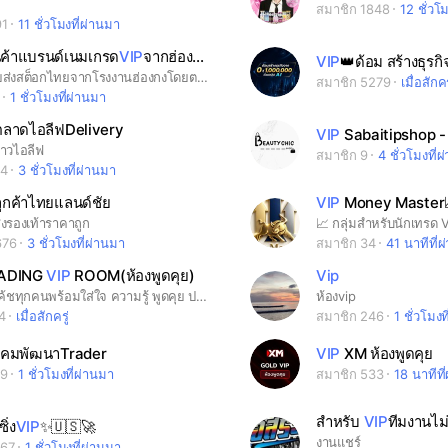
สมาชิก 1848
12 ชั่วโ
91
11 ชั่วโมงที่ผ่านมา
นค้าแบรนด์เนมเกรด
VIP
จากฮ่องกงโดยตรงสต็อกไทยพร้อมส่ง
VIP
👑ด้อม สร้างธุรกิ
**กลุ่มขายส่งสต็อกไทยจากโรงงานฮ่องกงโดยตรงงานสั่งตัดหนังอิตาลีแท้100% พร้อมส่งทุกรายการ ห้องจำหน่ายสินค้าแบรนด์ทุกชนิดงานฮ่องกงสั่งตัด❌ไม่มีเกรดตลาดนัดทั่วไปเน้นงานสะพายนอกหนังอิตาลีและงานที่ลูกค้าตามหาสลับแท้,งานราคาประหยัดมีค่ะ ราคาไม่ผ่านตัวแทนแคปรูปมาสอบถามได้ค่ะ( IG Mommy's New Brand's ปลิวบ่อย)มีกลุ่มให้ลง🆓️ติดต่อแอดไลน์เท่านั้น24ชั่วโมงเลยค่ะ👇👇 🆔️: yohn2915
สมาชิก 5279
เมื่อสักคร
4
1 ชั่วโมงที่ผ่านมา
ตลาดไอลีฟDelivery
VIP
Sabaitipshop - กระเ
ชาวไอลีฟ
สมาชิก 9
4 ชั่วโมงที่
04
3 ชั่วโมงที่ผ่านมา
ลูกค้าไทยแลนด์ชัย
VIP
Money Master
่งรองเท้าราคาถูก
676
3 ชั่วโมงที่ผ่านมา
สมาชิก 34
41 นาทีที่
ADING
VIP
ROOM(ห้องพูดคุย)
Vip
ห้อง VIP โค้ชทุกคนพร้อมใส่ใจ ความรู้ พูดคุย ปรึกษา ปลอบใจ ปรับมายเซ็ต มีให้หมด NSG TRADING #เทรดทอง #Forex #xau #Btc #bitcoin #เทรดเดอร์ #trader #วิเคราะห์กราฟ #การลงทุน #NSGT
ห้องvip
4
เมื่อสักครู่
สมาชิก 246
1 ชั่วโมงท
งคมพัฒนาTrader
VIP
XM ห้องพูดคุย
99
1 ชั่วโมงที่ผ่านมา
สมาชิก 533
18 นาทีที
สำหรับ
VIP
ทีมงานไม
ิ่ง
VIP
✨🇺🇸🚀
งานแชร์
067
1 ชั่วโมงที่ผ่านมา