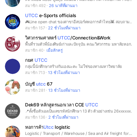
สมาชิก 492
26 นาทีที่ผ่านมา
UTCC
e-Sports officials
🎮Line open chat ของสาขาอีสปอร์ตหอการค้าไทย👾 สอบถามข้อมูลต่างๆ หาเพื่อน และปรึกษาปัญหาต่างๆได้ที่นี่ 🙌🏻
สมาชิก 157
22 ชั่วโมงที่ผ่านมา
วิศวกรรมศาสตร์
UTCC
/Connection&Work
พื้นที่รวมตัวพี่น้องศิษย์เก่าและปัจจุบัน คณะวิศวกรรม มหาลัยหอการค้าไทย (UTCC) เพื่อสร้างเครือข่ายคอนเนคชัน อัพเดทสถานะ แบ่งปันความช่วยเหลือกัน และนัดรวมตัวทำกิจกรรม #วิศวะUTCC #วิศวกรรมศาสตร์หอการค้า #เด็กหอการค้า #UTCC #ศิษย์เก่าUTCC #เด็กหัวการค้า #หางานวิศวะ #คอนเนคชันวิศวะ #ENGINEERINGUTCC
สมาชิก 40
เมื่อสักครู่
กยศ
UTCC
กลุ่มนี้นักศึกษาสร้างกันเองนะคะ ไม่ใช่ของทางมหาวิทยาลัย
สมาชิก 713
13 ชั่วโมงที่ผ่านมา
บัญชี
utcc
67
สมาชิก 281
13 ชั่วโมงที่ผ่านมา
Dek69 หลักสูตรนอกเวลา CCE
UTCC
📍ตั้งชื่อตัวเองเป็นเลขรหัสนักศึกษา 13 ตัว ตัวอย่างเช่น 26xxxxxxxxxxx
สมาชิก 136
2 ชั่วโมงที่ผ่านมา
หอการค้า
Utcc
logistic
Logistic / Transport / Warehouse / Sea and Air freight forwarding / Shipping line /Customs clearance for utcc