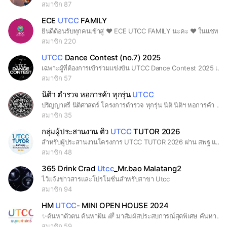
สมาชิก 87
ECE
UTCC
FAMILY
ยินดีต้อนรับทุกคนเข้าสู่ ❤️ ECE UTCC FAMILY นะคะ ❤️ ในแชทนี้เราสามารถพูดคุย สอบถาม ระบายปัญหาชีวิต เม้าท์มอย เสนอแนะ หรืออะไรก็ตามได้หมดเลยค่ะ อยากให้พื้นที่ตรงนี้เป็นพื้นที่เซฟโซนของเราทุกคนชาวปฐมวัยหอการค้า เป็นพื้นที่ที่เปิดกว้าง พร้อมรับฟังทุกความเห็น ทุกคนสามารถเป็นตัวของตัวเองได้เต็มที่ในพื้นที่เเห่งนี้ค่ะ #สานสัมพันธ์น้องพี่ECEUTCC ❤️❤️❤️
สมาชิก 220
UTCC
Dance Contest (no.7) 2025
เฉพาะผู้ที่ต้องการเข้าร่วมแข่งขัน UTCC Dance Contest 2025 เท่านั้น‼️
สมาชิก 57
นิติฯ ตำรวจ หอการค้า ทุกรุ่น
UTCC
ปริญญาตรี นิติศาสตร์ โครงการตำรวจ ทุกรุ่น นิติ นิติฯ หอการค้า หอการค้าไทย ม.หอการค้า ม.หอการค้าไทย มหาวิทยาลัยหอการค้า มหาวิทยาลัยหอการค้าไทย เด็กหัวการค้า เด็กหอการค้า หัวการค้า มกค. UTCC ตำรวจ ป.ตรี Polce Law
สมาชิก 35
กลุ่มผู้ประสานงาน ติว
UTCC
TUTOR 2026
สำหรับผู้ประสานงานโครงการ UTCC TUTOR 2026 ผ่าน สพฐ และ สพม (รูปแบบสนามติวออนไลน์)
สมาชิก 48
365 Drink Crad
Utcc
_Mr.bao Malatang2
ไว้แจ้งข่าวสารและโปรโมชั่นสำหรับสาขา Utcc
สมาชิก 94
HM
UTCC
- MINI OPEN HOUSE 2024
✨ค้นหาตัวตน ค้นหาฝัน 🌈 มาสัมผัสประสบการณ์สุดพิเศษ ค้นหาตัวเอง ค้นหาคณะที่ใช่ ในงาน Mini Open House คณะมนุษยศาสตร์ มหาวิทยาลัยหอการค้าไทย ️📌 วันพุธที่ 5 มิถุนายน 2567 เวลา 09.00 - 16.00 น. 🧩 หอประชุม มหาวิทยาลัยหอการค้าไทย พบกิจกรรมภายในงานมากมาย ‼️ ✏️พบกับอาจารย์และรุ่นพี่ ✏️ร่วมกิจกรรมสุดมันส์ ✏️เรียนรู้เกี่ยวกับหลักสูตรต่างๆ ✏️รับทุนการศึกษาสุดพิเศษ และอีกมากมาย มาเจอกันได้ที่งาน 💖 #HM #HMUTCC #miniopenhouse #miniopenhouse2024 #openhouse #UTCC #Dreamcometrue #happyU #happyuniversity #Dek67 #Dek68 #เด็กหัวการค้า #เอกไทย #เอกจีน #เอกญี่ปุ่น #เอกอิ้ง #เอกเกาหลี #ออกแบบวิชาเรียน #สหวิทยาการ #สาขาศิลปะและธุรกิจการอสดงอยู่คณะมนุษยศาสตร์มหาลัยหอการค้าไทย
สมาชิก 59