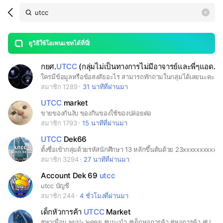
Search
search
LINE OPENCHAT
OpenChats
area
search
or
Back
rese
messages
ดูวิธีใช้โอเพนแชทได้ที่นี่!
guide
กยศ.
UTCC
(กลุ่มไม่เป็นทางการไม่มีอาจารย์และพี่ๆแอดมินเพจ)
open
ใครมีข้อมูลหรือข้อสงสัยอะไร สามารถทักถามในกลุ่มได้เลยนะคะ จะได้ช่วยกันหาข้อมูลและไม่ให้ตกหล่นเวลายื่นกู้หรือทำกิจกรรมจิตอาสาต่างๆ ค่ะ กลุ่มนี้ไม่มีอาจารย์หรือพี่แอดมินนะคะ มีเพียงเพื่อนๆ ที่เคยกู้และมีข้อมูลจากการสอบถามทางเพจสำนักงานสวัสดิการนักศึกษามาแล้ว เพื่อช่วยกันแบ่งปันและสนับสนุนกันค่ะ หากไม่มั่นใจสามารถทักถามทางเพจสำนักงานสวัสดิการได้โดยตรงเลยค่ะ
สมาชิก 1289
31 นาทีที่ผ่านมา
UTCC
market
ขายของกันงับ ของกินของใช้ของปล่อยต่อ
สมาชิก 1793
15 นาทีที่ผ่านมา
UTCC
Dek66
ตั้งชื่อเข้ากลุ่มด้วยรหัสนักศึกษา 13 หลักขึ้นต้นด้วย 23xxxxxxxxxxx
สมาชิก 3294
27 นาทีที่ผ่านมา
Account Dek 69
utcc
utcc บัญชี
สมาชิก 244
4 ชั่วโมงที่ผ่านมา
เด็กหัวการค้า
UTCC
Market
#หาเพื่อน พบปะ พูดคุย #แนะนำ #เด็กหอการค้า #หอการค้า #UTCC #ตลาดนัดออนไลน์