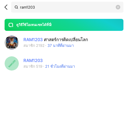
Search
search
LINE OPENCHAT
OpenChats
area
search
or
Back
rese
messages
ดูวิธีใช้โอเพนแชทได้ที่นี่!
guide
open
RAM1203
ศาสตร์การคิดเปลี่ยนโลก
สมาชิก 2192
37 นาทีที่ผ่านมา
RAM1203
สมาชิก 519
21 ชั่วโมงที่ผ่านมา