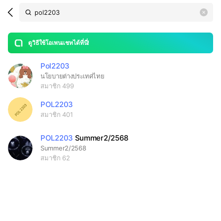
Search
search
LINE OPENCHAT
OpenChats
area
search
or
Back
rese
messages
ดูวิธีใช้โอเพนแชทได้ที่นี่!
guide
Pol2203
open
นโยบายต่าง​ประเทศ​ไทย
สมาชิก 499
POL2203
สมาชิก 401
POL2203
Summer2/2568
Summer2/2568
สมาชิก 62