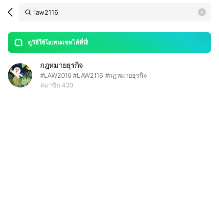
Search
search
LINE OPENCHAT
OpenChats
area
search
or
Back
rese
messages
ดูวิธีใช้โอเพนแชทได้ที่นี่!
guide
กฎหมายธุรกิจ
open
#LAW2016 #LAW2116 #กฎหมายธุรกิจ
สมาชิก 430