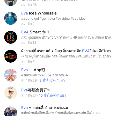
สมาชิก 95
Eva
Idea Wholesale
#alcoholgel #gel #eva #evaidea #eva idea
สมาชิก 2
EVA
Smart รุ่น 1
กลุ่มพูดคุยและปรึกษาปัญหาด้านงาน HR และการประเมินผล EVA Smart รุ่น 1
สมาชิก 13
ผ้ายางปูพื้นรถยนต์ • วัสดุเม็ดพลาสติก
EVA
ใส่พอดีเป๊ะตรงรุ่น กันน้ำ
(ผ้ายางปูพื้นรถยนต์)• วัสดุเม็ดพลาสติก EVA เหนียว ทน ไม่ฉีกขาดง่าย• ติดตั้งง่าย วางพอดีเป๊ะ • ผ้ายางไม่มีกลิ่นเหม็น รับประกัน 100%• ขอบสูงป้องกันน้ำหก เศษหินเศษทรายได้ จัดจำหน่ายโดย: BODY PROUD.CO.,LTD 🌟 ผ้ายางตรงรุ่น Toyota fortuner 🌟⛄️ (1ชุด รวม 6ชิ้น) 📮 จัดส่งฟรี ems 🚙 เข้ารูป ขอบสูง ไม่มีกลิ่นเหม็น 💯 📩 Line: @104ufome (มี@ด้วย) 📞 082-818-9169#ผ้ายางตรงรุ่น #ผ้ายาง #ตรงรุ่น #ถาดยางปูพื้นเข้ารูป #ถาดยางรองพื้น #ขอบสูง #ถาดยางขอบสูง #ราคาดี
สมาชิก 7
Eva
— App📮
#รับตัวแทน YouTube ราคาถูก 🔥
สมาชิก 29
3 ชั่วโมงที่ผ่านมา
Eva
專屬會員群✨️
สมาชิก 27
15 ชั่วโมงที่ผ่านมา
Eva
ขายส่งเสื้อผ้าแบรนด์เนม
#เสื้อผ้า#เสื้อยืด#เสื้องานป้าย#เสื้อก้อปแบรนด์#เสื้อไฮเอน