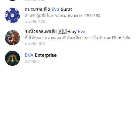
อบรมรอบที่ 2
Eva
Surat
สำหรับผู้มีชื่อในการอบรม หมายเลข 283-590
สมาชิก 228
รับหิ้วออสเตรเลีย 🇦🇺🦘by
Eva
หิ้วได้ทุกอย่างจากออส 🌈 มีเครดิตการขายใน IG และ FB 🍄 *เรียกแมสได้* “ตามหาของ กดสั่งเว็ป หิ้วสรรพัด” ของใช้เด็ก #วิตามิน #ครีมรกแกะ #รองเท้า #แบรนด์เนม ไข่จิงโจ้ ผัก,ผลไม้สด
สมาชิก 105
EVA
Enterprise
สมาชิก 2