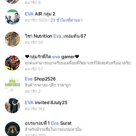
สมาชิก 8
EVA
AIR กลุ่ม 2
สมาชิก 1020
23 ชั่วโมงที่ผ่านมา
วิชา Nutrition
Eva
. เทอมต้น 67
สมาชิก 50
❤กลุ่มรักพี่กิต
eva
gamer❤
ทุกคนสามารถเอาคริปของเพื่อนพี่กิตมาแชร์ได้เลยคับหรือเอาคริปของพี่กิตมาแชร์ด้วยกันก็ได้นะคับ เพื่อไม่ให้พลาดข่าวสารของพี่กิตนะคับ ใครมาอยู่กลุ่มนี้รับรองว่าไม่มีคำว่าน่าเบื่อเเน่นอนคับ
สมาชิก 57
Eva
Shop2526
สินค้าราคาส่ง-ปลีก ราคาถูก
สมาชิก 2
EVA
invited 8July25
สมาชิก 162
อบรมรอบที่ 1
Eva
Surat
สำหรับมีรายชื่อในการอบรมเท่านั้น
สมาชิก 209