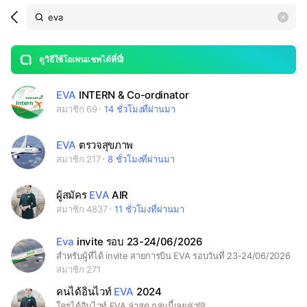
Search
search
LINE OPENCHAT
OpenChats
area
search
or
Back
rese
messages
ดูวิธีใช้โอเพนแชทได้ที่นี่!
guide
open
EVA
INTERN & Co-ordinator
สมาชิก 69
14 ชั่วโมงที่ผ่านมา
EVA
ตรวจสุขภาพ
สมาชิก 217
8 ชั่วโมงที่ผ่านมา
ผู้สมัคร
EVA
AIR
สมาชิก 4837
11 ชั่วโมงที่ผ่านมา
Eva
invite รอบ 23-24/06/2026
สำหรับผู้ที่ได้ invite สายการบิน EVA รอบวันที่ 23-24/06/2026
สมาชิก 271
คนได้อินไวท์
EVA
2024
ใครได้อินไวท์ EVA ล่าสุด กลุ่มนี้เลยค่า💚