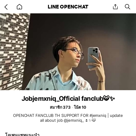
Go
share
se
LINE OPENCHAT
back
to
home
Jobjemxniq_Official fanclub🐯✨
สมาชิก 373
โน้ต 10
OPENCHAT FANCLUB TH SUPPORT FOR #jemxniq | update
all about job @jemxniq_ 🌷✨🐯
โอเพนแชทแนะนำ