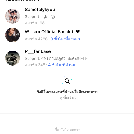
Samotelykyou
Support | lykn 🐺
สมาชิก 198
William Official Fanclub ❤︎︎
สมาชิก 4286
3 ชั่วโมงที่ผ่านมา
P___fanbase
Support:P(พี) อ่านกฏด้วยนะคะ🤏🏻✨
สมาชิก 348
4 ชั่วโมงที่ผ่านมา
ยังมีโอเพนแชทที่น่าสนใจอีกมากมาย
ดูเพิ่มเติม
(Open
เกี่ยวกับโอเพนแชท