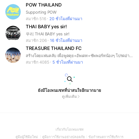
POW THAILAND
Supporting POW
สมาชิก 516
20 ชั่วโมงที่ผ่านมา
THAI BABY yes sir!
우리 THAI BABY yes sir!
สมาชิก 206
16 ชั่วโมงที่ผ่านมา
TREASURE THAILAND FC
สร้างโดยแฟนคลับ เพื่อพูดคุย+อัพเดท+ซัพพอร์ทน้องๆ โปรดอ่านโน้ตปักหมุดด้วยจ้า
สมาชิก 4085
5 ชั่วโมงที่ผ่านมา
ยังมีโอเพนแชทที่น่าสนใจอีกมากมาย
ดูเพิ่มเติม
(Open
เกี่ยวกับโอเพนแชท
in
(Open
(Open
(Open
คู่มือผู้ใช้มือใหม่
คู่มือการใช้งานอย่างปลอดภัย
ข้อกำหนดการใช้บริการ