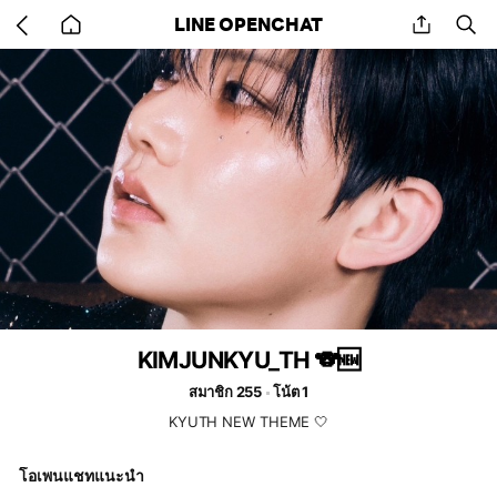
Go
share
se
LINE OPENCHAT
back
to
home
KIMJUNKYU_TH 🐨🆕
สมาชิก 255
โน้ต 1
KYUTH NEW THEME 🤍
โอเพนแชทแนะนำ