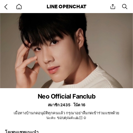
Go
share
se
LINE OPENCHAT
back
to
home
Neo Official Fanclub
สมาชิก 2435
โน้ต 16
เมื่อทางบ้านกดอนุมัติทุกคนแล้ว กรุณาอย่าลืมกดเข้าร่วมแชทด้วย
นะคะ ขอบคุณค่ะ🙏🏻☺️
โอเพนแชทแนะนำ