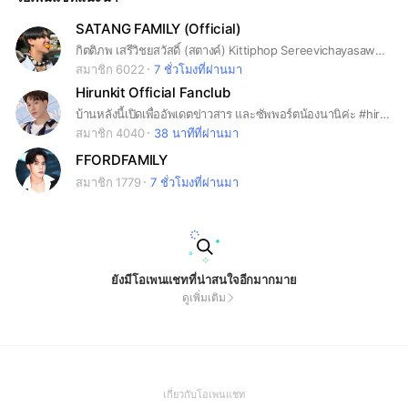
SATANG FAMILY (Official)
กิตติภพ เสรีวิชยสวัสดิ์ (สตางค์) Kittiphop Sereevichayasawat #กระปุกของสตางค์ #satangks
สมาชิก 6022
7 ชั่วโมงที่ผ่านมา
Hirunkit Official Fanclub
บ้านหลังนี้เปิดเพื่ออัพเดตข่าวสาร และซัพพอร์ตน้องนานิค่ะ #hirunkit_
สมาชิก 4040
38 นาทีที่ผ่านมา
FFORDFAMILY
สมาชิก 1779
7 ชั่วโมงที่ผ่านมา
ยังมีโอเพนแชทที่น่าสนใจอีกมากมาย
ดูเพิ่มเติม
(Open
เกี่ยวกับโอเพนแชท