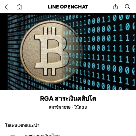
Go
share
se
LINE OPENCHAT
back
to
home
RGA สาระเงินคลิปโต
สมาชิก 1018
โน้ต 33
โอเพนแชทแนะนำ
ราชอาณาจักรไทย