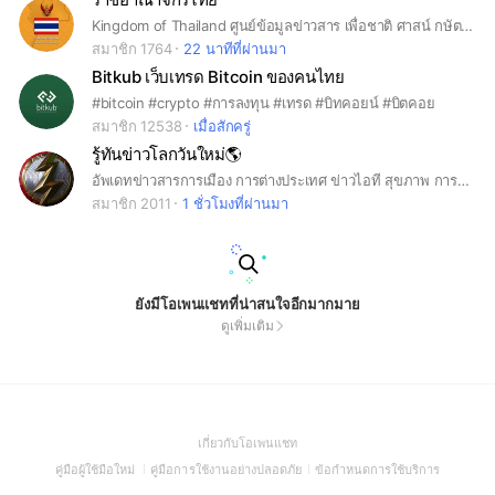
Kingdom of Thailand ศูนย์ข้อมูลข่าวสาร เพื่อชาติ ศาสน์ กษัตริย์และประชาชน
สมาชิก 1764
22 นาทีที่ผ่านมา
Bitkub เว็บเทรด Bitcoin ของคนไทย
#bitcoin #crypto #การลงทุน #เทรด #บิทคอยน์ #บิตคอย
สมาชิก 12538
เมื่อสักครู่
รู้ทันข่าวโลกวันใหม่🌎
อัพเดทข่าวสารการเมือง การต่างประเทศ ข่าวไอที สุขภาพ การค้าระหว่างประเทศทั่วโลกและข่าวรอบด้านที่น่าสนใจได้ที่นี่
สมาชิก 2011
1 ชั่วโมงที่ผ่านมา
ยังมีโอเพนแชทที่น่าสนใจอีกมากมาย
ดูเพิ่มเติม
(Open
เกี่ยวกับโอเพนแชท
in
(Open
(Open
(Open
คู่มือผู้ใช้มือใหม่
คู่มือการใช้งานอย่างปลอดภัย
ข้อกำหนดการใช้บริการ
a
in
in
in