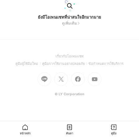
ยังมีโอเพนแชทที่น่าสนใจอีกมากมาย
ดูเพิ่มเติม
(Open
เกี่ยวกับโอเพนแชท
in
(Open
(Open
(Open
คู่มือผู้ใช้มือใหม่
คู่มือการใช้งานอย่างปลอดภัย
ข้อกำหนดการใช้บริการ
a
in
in
in
Go
Go
Go
new
Go
a
a
a
to
to
to
window)
to
new
new
new
Line
X
Facebook
Youtube
window)
window)
window)
(Open
(Open
(Open
(Open
© LY Corporation
in
in
in
in
a
a
a
a
new
new
new
new
window)
window)
window)
window)
หน้าหลัก
ค้นหา
คู่มือ