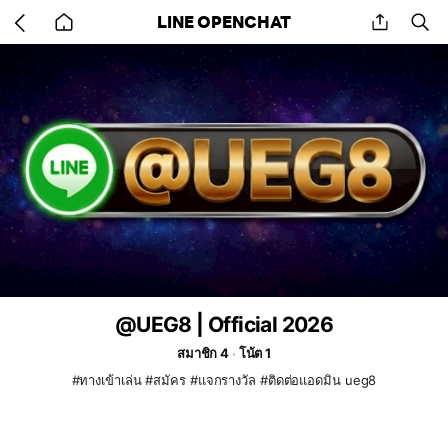
Go
share
se
LINE OPENCHAT
back
to
home
@UEG8 | Official 2026
สมาชิก 4
โน้ต 1
#ทางเข้าเล่น #สมัคร #แจกรางวัล #ติดต่อแอดมิน ueg8