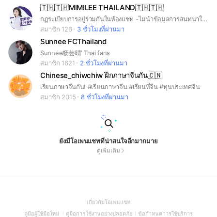
🇹🇭🇹🇭MIMILEE THAILAND🇹🇭🇹🇭
กฏระเบียบการอยู่ร่วมกันในห้องแชท -ไม่นำข้อมูลการสนทนาในห้องแชทไปเผยแพร่ด้านนอกไม่ว่าจะเป็นการก๊อปหรือแคปหน้าจอ -ห้ามพูดจาไม่สุภาพ -ไม่โพสรูปลามก อนาจาร -ไม่พาดพิงหรือกล่าวหาคนอื่นในทางที่ไม่ดี
สมาชิก 126
3 ชั่วโมงที่ผ่านมา
Sunnee FCThailand
Sunnee杨芸晴’ Thai fans
สมาชิก 1621
2 ชั่วโมงที่ผ่านมา
Chinese_chiwchiw ฝึกภาษาจีนกัน🇨🇳
เรียนภาษาจีนกัน! #เรียนภาษาจีน #เรียนที่จีน #ทุนประเทศจีน
สมาชิก 2015
8 ชั่วโมงที่ผ่านมา
ยังมีโอเพนแชทที่น่าสนใจอีกมากมาย
ดูเพิ่มเติม
(Open
เกี่ยวกับโอเพนแชท
in
(Open
(Open
(Open
คู่มือผู้ใช้มือใหม่
คู่มือการใช้งานอย่างปลอดภัย
ข้อกำหนดการใช้บริการ