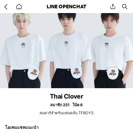
Go
share
se
LINE OPENCHAT
back
to
home
Thai Clover
สมาชิก 251
โน้ต 6
สแควร์สำหรับแฟนคลับ TFBOYS
โอเพนแชทแนะนำ