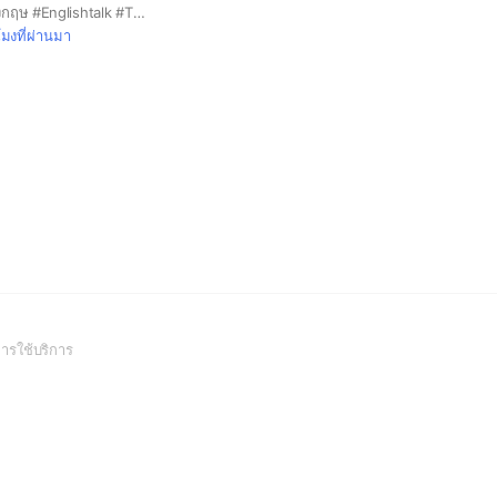
#ภาษาอังกฤษ #พูดอังกฤษ #Englishtalk #Thailand #หาเพื่อนคุย #ฝึกภาษา #nocost #notpey #Free #Communication #medical #travel #Bangkok #park #restaurant #pharmacy #police #Rent #passport #office #toure
โมงที่ผ่านมา
(Open
ารใช้บริการ
in
a
new
window)