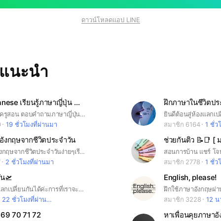
ดาวน์โหลดแอป LINE
ทแนะนำ
Learn Japanese เรียนรู้ภาษาญี่ปุ่น 🇯🇵
เรียนญี่ปุ่น หาครูสอน ตอบคำถามภาษาญี่ปุ่น ปรึกษาแนะแนวการศึกษาต่อ คุยเรื่องบันเทิงต่างๆ รับสอนมินนะโนะนิฮงโกะ (Minna no Nihongo) ครบจบทุกเล่ม รับงานแปลทั่วไป
0
19 ชั่วโมงที่ผ่านมา
สมาชิก 6164
1 ชั่ว
าอังกฤษจากชีวิตประจำวัน
ช่วยกันติว 📝📑 [ 
เรียนรู้ภาษาอังกฤษจากชีวิตประจำวันง่ายๆเรียนรู้ไปด้วยกัน ฝึกคุยภาษาอังกฤษใครเจอคำศัพท์ประโยคในชีวิตประจำวันมาแชร์กัน
7
2 ชั่วโมงที่ผ่านมา
สมาชิก 2778
1 ชั่ว
ัน🛫
English, please!
เข้ามาพูดคุยเเลกเปลี่ยนกันได้ค่ะการที่เราจะไปเรียนต่อหรือว่าจะไปเที่ยวที่เยอรมันต้องมีภาษาบ้านเค้าติดตัวไปด้วยถือว่าเป็นภาษาที่3เลนก็ว่าได้🛫💗
22 ชั่วโมงที่ผ่านมา
สมาชิก 3228
12 นา
 69 70 71 72
หาเพื่อนคุยภาษาอั