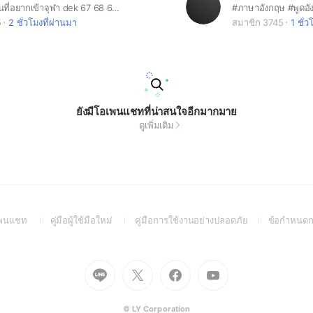
กลุ่มสำหรับคนที่อยากเข้าจุฬา dek 67 68 69 CU107 CU108
5
2 ชั่วโมงที่ผ่านมา
สมาชิก 3745
1 ชั่ว
ยังมีโอเพนแชทที่น่าสนใจอีกมากมาย
ดูเพิ่มเติม
(Open
(Open
(Open
อเพนแชท
คู่มือผู้ใช้มือใหม่
คู่มือการใช้งานอย่างปลอดภัย
ข้อกำหนดก
in
in
in
a
a
a
new
new
new
Go
Go
Go
Go
window)
window)
window)
to
to
to
to
Line
X
Facebook
Youtube
(Open
(Open
(Open
(Open
© LY Corporation