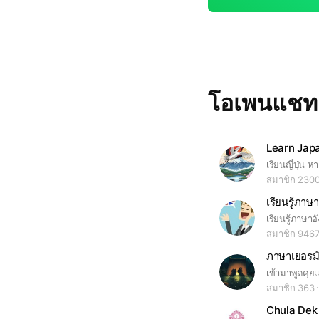
โอเพนแช
สมาชิก 230
เรียนรู้ภาษ
สมาชิก 946
ภาษาเยอรม
สมาชิก 363
Chula Dek