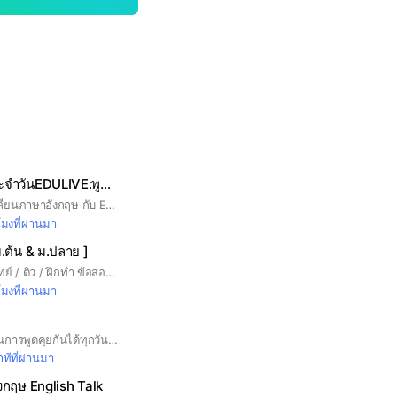
ฝึกภาษาในชีวิตประจำวันEDULIVE:พูดอังกฤษได้ไม่อายใคร
ยินดีต้อนสู่ห้องแลกเปลี่ยนภาษาอังกฤษ กับ EDULIVE เราจะแบ่งปันความรู้ภาษาอังกฤษตั้งแต่วัยเด็ก วันเรียน ไปจนถึงวัยทำงาน เพื่อให้เพื่อนๆ พี่ๆ น้องๆ ได้มาพัฒนาภาษาอังกฤษด้วยกันวันละนิด สะสมไปเรื่อยๆ ครับ และแนะนำ Application พัฒนาภาษาอังกฤษกันนะครับ *งดเว้นการคุยเรื่องการเมือง,การลงทุนโดยเด็ดขาด* พูดภาษาอังกฤษได้ไม่อายใคร ไปกับ EDULIVE สถาบันสอนภาษาอังกฤษออนไลน์แบบสดกับคุณครูชาวต่างชาติ
โมงที่ผ่านมา
ม.ต้น & ม.ปลาย ]
สอนการบ้าน แชร์ โจทย์ / ติว / ฝึกทำ ข้อสอบ วันละนิด วันละหน่อย รับรองเก่ง 👍 👉 ตอบคำถามก่อนเข้าห้องค่ะ 👈
โมงที่ผ่านมา
ฝึกใช้ภาษาอังกฤษผ่านการพูดคุยกันได้ทุกวันฟรี! เรียนภาษาต้องไม่กลัวผิด English, please.
ทีที่ผ่านมา
งกฤษ English Talk