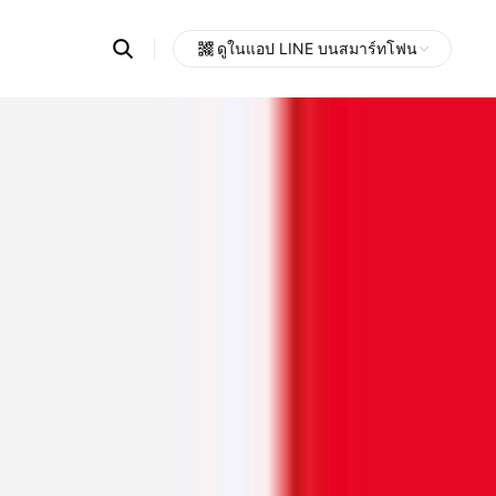
Search
ดูในแอป LINE บนสมาร์ทโฟน
OpenChats
Open
or
search
messages
area