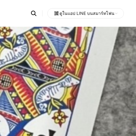
Search
ดูในแอป LINE บนสมาร์ทโฟน
OpenChats
Open
or
search
messages
area