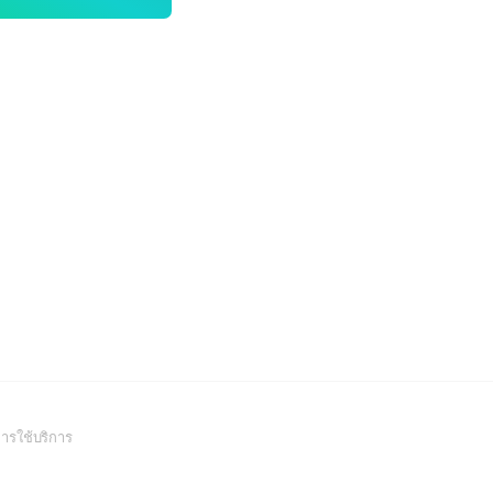
(Open
ารใช้บริการ
in
a