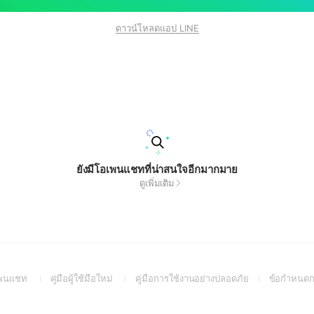
ดาวน์โหลดแอป LINE
ยังมีโอเพนแชทที่น่าสนใจอีกมากมาย
ดูเพิ่มเติม
(Open
(Open
(Open
อเพนแชท
คู่มือผู้ใช้มือใหม่
คู่มือการใช้งานอย่างปลอดภัย
ข้อกำหนดก
in
in
in
a
a
a