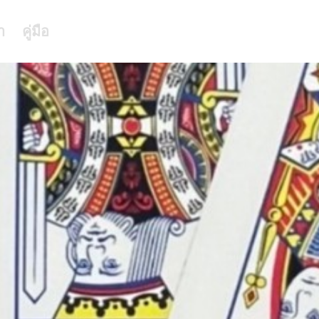
า
คู่มือ