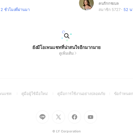
คนรักกชเบล
2 ชั่วโมงที่ผ่านมา
สมาชิก 5727
52 นา
ยังมีโอเพนแชทที่น่าสนใจอีกมากมาย
ดูเพิ่มเติม
(Open
(Open
(Open
อเพนแชท
คู่มือผู้ใช้มือใหม่
คู่มือการใช้งานอย่างปลอดภัย
ข้อกำหนดก
in
in
in
a
a
a
new
new
new
Go
Go
Go
Go
window)
window)
window)
to
to
to
to
Line
X
Facebook
Youtube
(Open
(Open
(Open
(Open
© LY Corporation