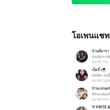
โอเพนแช
บ้านพี่ดารา 
สมาชิก 759
เป็ดจิ๋ว🐣
สมาชิก 1943
สมาชิก 254
💚 PRITE 