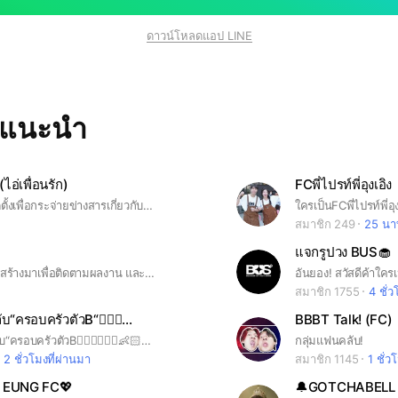
ดาวน์โหลดแอป LINE
ทแนะนำ
(ไอ่เพื่อนรัก)
FCพี่ไปรท์พี่อุงเอิง
บ้านพี่ดาราจัดตั้งเพื่อกระจ่ายข่างสารเกี่ยวกับคุณเจนิสเท่านั้น🫶 คำขอเข้ากลุ่ม “ฉันคือไอ่เพื่อนรัก”
สมาชิก 249
25 นาท
แจกรูปวง BUS🧁
สวัสดีค่า อันนี้สร้างมาเพื่อติดตามผลงาน และข่าวสาร ของมิ้มรัตนวดีฝากเข้ามาเป็นกำลังใจให้ด้วยค่า ขอบคุณที่สนับสนุนกันนะคะ🙇‍♀️💞
สมาชิก 1755
4 ชั่ว
บ้านแฟนคลับ“ครอบครัวตัวB“🤵🏻‍♂️👶🏻👰🏻‍♀️💙
BBBT Talk! (FC)
#บ้านแฟนคลับ“ครอบครัวตัวB🤵🏻‍♂️👰🏻‍♀️👶🏻💙#ธนินบิวเบนนี่ #3พี่น้อง&ลูกเขยพี่สะใภ้#บาสบิวโบว์
กลุ่มแฟนคลับ!
2 ชั่วโมงที่ผ่านมา
สมาชิก 1145
1 ชั่ว
& EUNG FC💖