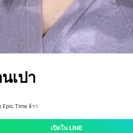
อนเปา
m Epic Time จ้าา
เปิดใน LINE