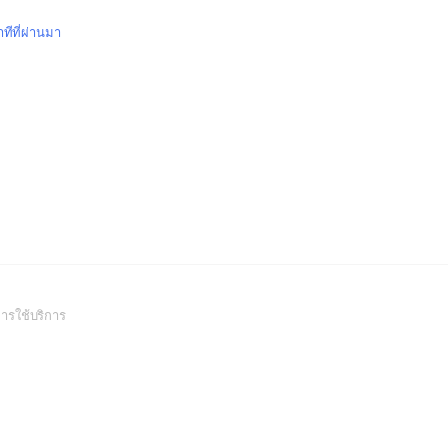
ทีที่ผ่านมา
(Open
ารใช้บริการ
in
a
new
window)