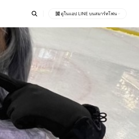
Search
ดูในแอป LINE บนสมาร์ทโฟน
OpenChats
Open
or
search
messages
area