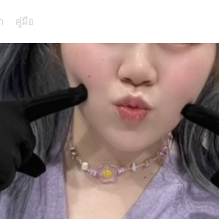
า
คู่มือ