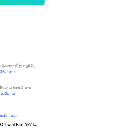
ใครเป็นFCพี่ไปรท์พี่อุงเอิงมาทางนี้🤚 กฏมีดังนี้ค่ะ กฏข้อ1.ห้ามลงรูปโป๊/รูปตัวเอง เเต่ลงรูปพี่ไปรท์พี่อุงเอิงได้ กฏข้อ2.ห้ามคุยนอกเรื่องพี่ไปรท์พี่อุงเอิง กฏข้อ3.ห้ามทะเลาะกัน กฏข้อ4.ห้ามพูดคําหยาบ ❗ถ้าไม่ทําตามจะรายงาน/บล็อค นะคะ❗
ีที่ผ่านมา
อันยอง! สวัสดีค้าใครเป็นติ่งวง busเค้ามานะค้าาาา <รับแอดมินแค่ 14 คนน้าา> กฏน้าาา ห้ามแจกรูปเป็นวงอื่นๆ ห้ามเข้ามาป่วน ห้ามโกหก ห้ามเข้าๆออกๆ ห้ามก๊อปกลุ่ม ห้ามก๊อปตำแหน่ง ห้ามพูดคำหยาบ ห้ามทะเลาะกัน โปรยกลุ่มได้ ขอบคุณที่อ่านจนจบค่าา{감사합니다.}
โมงที่ผ่านมา
โมงที่ผ่านมา
🔔GOTCHABELL Official Fan กชเบลระฆังทอง🔔