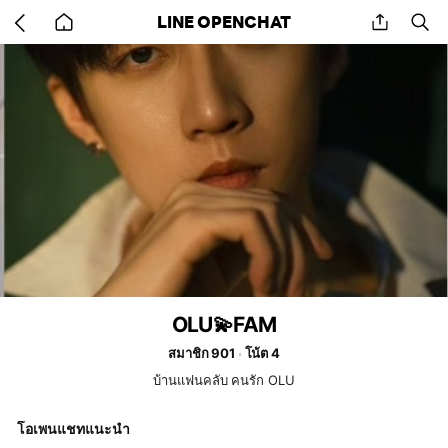
Go
share
se
LINE OPENCHAT
back
to
home
OLU💫FAM
สมาชิก 901
โน้ต 4
บ้านแฟนคลับ คนรัก OLU
โอเพนแชทแนะนำ