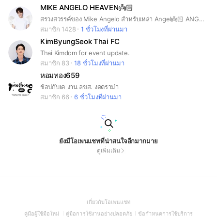
MIKE ANGELO HEAVEN👼🏻
สรวงสวรรค์ของ Mike Angelo สำหรับเหล่า Angel👼🏻 ANGEL COLOR CODE: 💙BLUE💙
สมาชิก 1428
1 ชั่วโมงที่ผ่านมา
KimByungSeok Thai FC
Thai Kimdom for event update.
สมาชิก 83
18 ชั่วโมงที่ผ่านมา
หอมทอง659
ช้อปกับเค งาน ลขส. งดดราม่า
สมาชิก 66
6 ชั่วโมงที่ผ่านมา
ยังมีโอเพนแชทที่น่าสนใจอีกมากมาย
ดูเพิ่มเติม
(Open
เกี่ยวกับโอเพนแชท
in
(Open
(Open
(Open
คู่มือผู้ใช้มือใหม่
คู่มือการใช้งานอย่างปลอดภัย
ข้อกำหนดการใช้บริการ