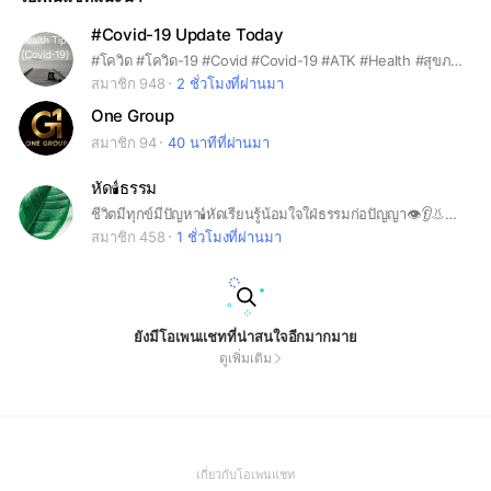
#Covid-19 Update Today
#โควิด #โควิด-19 #Covid #Covid-19 #ATK #Health #สุขภาพ #โรคระบาด #pandemic #วัคซีน #vaccine #update #หมอพร้อม #สถานการณ์โควิด #news #ไวรัส #science #วิทยาศาสตร์ #ESG เป็นห้องที่ให้ข้อมูลข่าวสาร โควิด-19 (Covid-19) โรคระบาด วิทยาศาสตร์และข้อมูลสุขภาพ สถานการณ์ในปัจจุบัน
สมาชิก 948
2 ชั่วโมงที่ผ่านมา
One Group
สมาชิก 94
40 นาทีที่ผ่านมา
หัด🕯ธรรม
ชีวิตมีทุกข์มีปัญหา🕯หัดเรียนรู้น้อมใจใฝ่ธรรมก่อปัญญา👁👂👃👅🚶❤ 😇ชนะปัญหา ชนะตนเอง😇
สมาชิก 458
1 ชั่วโมงที่ผ่านมา
ยังมีโอเพนแชทที่น่าสนใจอีกมากมาย
ดูเพิ่มเติม
(Open
เกี่ยวกับโอเพนแชท