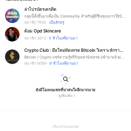
ล่าโปรบัตรเครดิต
กลุ่มนี้ตั้งขึ้นมาเพื่อเป็น Community สำหรับผู้ที่ชื่นชอบการใช้บัตรเครดิต ในการพูดคุยแลกเปลี่ยนข้อมูล และหากใครมี Promotion บัตรดีๆ ก็สามารถมาแชร์กันได้เลย 💸💳
สมาชิก 7645
เมื่อสักครู่
ด้อม Opd Skincare
สมาชิก 3613
5 ชั่วโมงที่ผ่านมา
Crypto Club : มือใหม่หัดเทรด Bitcoin วิเคราะห์กราฟฟรี
Bitcoin / Crypto แชร์ความรู้ฟรีกับเหล่านักเทรด (เข้ามาแล้วอ่านประกาศ + โน้ต) ในโน้ตมีความรู้ฟรี ❇️ สมัคร Binance กับ VIP Partner ของเราลดค่าธรรมเนียมมากที่สุด 45% (ลิงค์แท้ได้ส่วนลดจริง ลดตลอดการใช้งาน) *สมัครเองไม่ได้รับส่วนลดเพิ่ม* ❇️ ข้อมูลความรู้ทั้งหมดอยู่ในโน้ต : คลิปวิเคราะห์กราฟรายวัน, วิธีสมัครเว็บเทรดได้ลดค่าธรรมเนียมสูงสุด, สอนวิเคราะห์กราฟเบื้องต้น-ระดับสูงสุด (ฟรี), พื้นฐานความรู้สำหรับนักเทรดคริปโต ❇️ ห้อง Crypto Club สำหรับนักเทรดทุกคน ฟรีทุกอย่าง
สมาชิก 6089
9 ชั่วโมงที่ผ่านมา
ยังมีโอเพนแชทที่น่าสนใจอีกมากมาย
ดูเพิ่มเติม
(Open
เกี่ยวกับโอเพนแชท