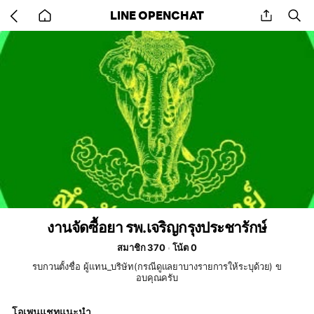
Go
share
se
LINE OPENCHAT
back
to
home
งานจัดซื้อยา รพ.เจริญกรุงประชารักษ์
สมาชิก 370
โน้ต 0
รบกวนตั้งชื่อ ผู้แทน_บริษัท(กรณีดูแลยาบางรายการให้ระบุด้วย) ข
อบคุณครับ
โอเพนแชทแนะนำ