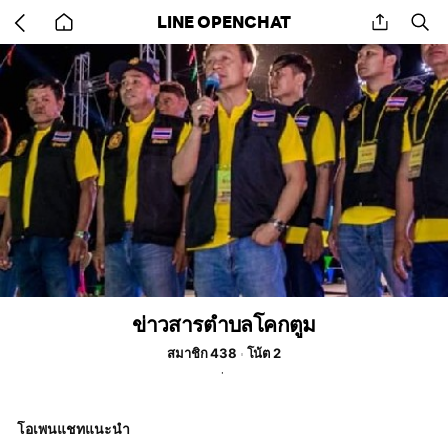
Go
share
se
LINE OPENCHAT
back
to
home
ข่าวสารตำบลโคกตูม
สมาชิก 438
โน้ต 2
โอเพนแชทแนะนำ