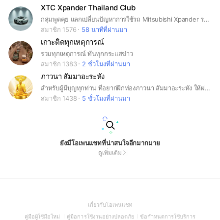
XTC Xpander Thailand Club
กลุ่มพูดคุย แลกเปลี่ยนปัญหาการใช้รถ Mitsubishi Xpander รวมทั้งบอกเล่าจัดกิจกรรมร่วมกัน
สมาชิก 1576
58 นาทีที่ผ่านมา
เกาะติดทุกเหตุการณ์
รวมทุกเหตุการณ์ ทันทุกกระแสข่าว
สมาชิก 1383
2 ชั่วโมงที่ผ่านมา
ภาวนา สัมมาอะระหัง
สำหรับผู้มีบุญทุกท่าน ที่อยากฝึกท่องภาวนา สัมมาอะระหัง ให้ผ่านพ้นทุกวิกฤติในชีวิต และชีวิตมีแต่ความเจริญรุ่งเรือง กราบอนุโมทนาบุญกับทุกท่านด้วยนะคะ 🙏🏻🙏🏻🙏🏻😇😇😇
สมาชิก 1438
5 ชั่วโมงที่ผ่านมา
ยังมีโอเพนแชทที่น่าสนใจอีกมากมาย
ดูเพิ่มเติม
(Open
เกี่ยวกับโอเพนแชท
in
(Open
(Open
(Open
คู่มือผู้ใช้มือใหม่
คู่มือการใช้งานอย่างปลอดภัย
ข้อกำหนดการใช้บริการ