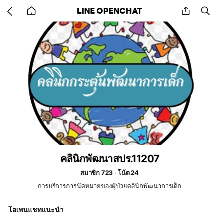
Go
share
se
LINE OPENCHAT
back
to
home
คลินิกพัฒนาสปร.11207
สมาชิก 723
โน้ต 24
การบริการการนัดหมายของผู้ป่วยคลินิกพัฒนาการเด็ก
โอเพนแชทแนะนำ