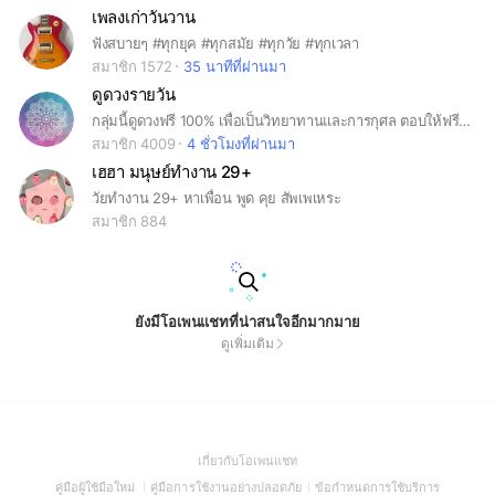
เพลงเก่าวันวาน
ฟังสบายๆ #ทุกยุค #ทุกสมัย #ทุกวัย #ทุกเวลา
สมาชิก 1572
35 นาทีที่ผ่านมา
ดูดวงรายวัน
กลุ่มนี้ดูดวงฟรี 100% เพื่อเป็นวิทยาทานและการกุศล ตอบให้ฟรี 2 ขอใน 7 วัน / เข้ากลุ่มง่ายๆด้วยการอ่านและตอบคำถามเพื่อขอเข้ากลุ่มให้ถูกต้อง / เข้าได้แล้วก็เป็นที่พึ่งให้ตัวเองด้วยการอ่านประกาศแล้วทำตาม ง่ายๆแค่นี้ ทำได้ก็เข้ามาเล๊ยยย #ดูดวง #ฟรี #โหราศาสตร์ #เคราะห์ #ความรัก #คู่ครอง #การเงิน #โชค #ลาง #พลิกผัน #ชะตา #เสี่ยงโชค
สมาชิก 4009
4 ชั่วโมงที่ผ่านมา
เฮฮา มนุษย์ทำงาน 29+
วัยทำงาน 29+ หาเพื่อน พูด คุย สัพเพเหระ
สมาชิก 884
ยังมีโอเพนแชทที่น่าสนใจอีกมากมาย
ดูเพิ่มเติม
(Open
เกี่ยวกับโอเพนแชท
in
(Open
(Open
(Open
คู่มือผู้ใช้มือใหม่
คู่มือการใช้งานอย่างปลอดภัย
ข้อกำหนดการใช้บริการ