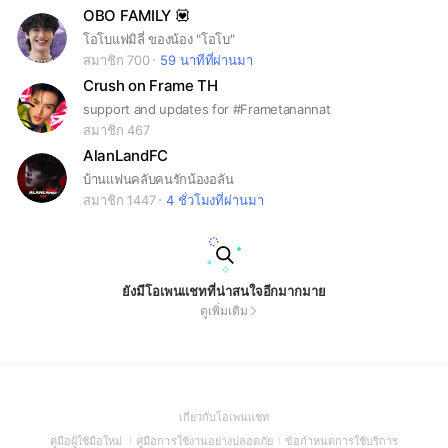
OBO FAMILY 💟
โอโบแฟมิลี่ ของน้อง "โอโบ"
สมาชิก 700
59 นาทีที่ผ่านมา
Crush on Frame TH
support and updates for #Frametanannat
สมาชิก 467
AlanLandFC
บ้านแฟนคลับคนรักน้องอลัน
สมาชิก 1447
4 ชั่วโมงที่ผ่านมา
ยังมีโอเพนแชทที่น่าสนใจอีกมากมาย
ดูเพิ่มเติม
(Open
เกี่ยวกับโอเพนแชท
in
(Open
(Open
(Open
คู่มือผู้ใช้มือใหม่
คู่มือการใช้งานอย่างปลอดภัย
ข้อกำหนดการใช้บริการ