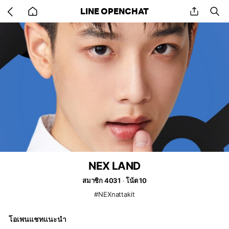
Go
share
se
LINE OPENCHAT
back
to
home
NEX LAND
สมาชิก 4031
โน้ต 10
#NEXnattakit
โอเพนแชทแนะนำ