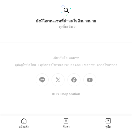
ยังมีโอเพนแชทที่น่าสนใจอีกมากมาย
ดูเพิ่มเติม
(Open
เกี่ยวกับโอเพนแชท
in
(Open
(Open
(Open
คู่มือผู้ใช้มือใหม่
คู่มือการใช้งานอย่างปลอดภัย
ข้อกำหนดการใช้บริการ
a
in
in
in
Go
Go
Go
new
Go
a
a
a
to
to
to
window)
to
new
new
new
Line
X
Facebook
Youtube
window)
window)
window)
(Open
(Open
(Open
(Open
© LY Corporation
in
in
in
in
a
a
a
a
new
new
new
new
window)
window)
window)
window)
หน้าหลัก
ค้นหา
คู่มือ