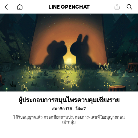
Go
share
se
LINE OPENCHAT
back
to
home
ผู้ประกอบการสมุนไพรควบคุมเชียงราย
สมาชิก 178
โน้ต 7
ได้รับอนุญาตแล้ว กรอกชื่อสถานประกอบการ-เลขที่ใบอนุญาตก่อน
เข้ากลุ่ม