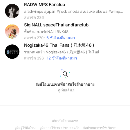
RADWIMPS Fanclub
#radwimps #japan #jrock #noda #yusuke #kuwa #wimpers #yourname #weatheringwithyou
สมาชิก 236
Sig NALL spaceThailandfanclub
พื้นที่ของคนรักNALLBNK48
สมาชิก 270
6 ชั่วโมงที่ผ่านมา
Nogizaka46 Thai Fans ( 乃木坂46 )
รวมพลคนรัก Nogizaka46 ( 乃木坂46 ) ในไลน์
สมาชิก 396
12 ชั่วโมงที่ผ่านมา
ยังมีโอเพนแชทที่น่าสนใจอีกมากมาย
ดูเพิ่มเติม
(Open
เกี่ยวกับโอเพนแชท
in
(Open
(Open
(Open
คู่มือผู้ใช้มือใหม่
คู่มือการใช้งานอย่างปลอดภัย
ข้อกำหนดการใช้บริการ