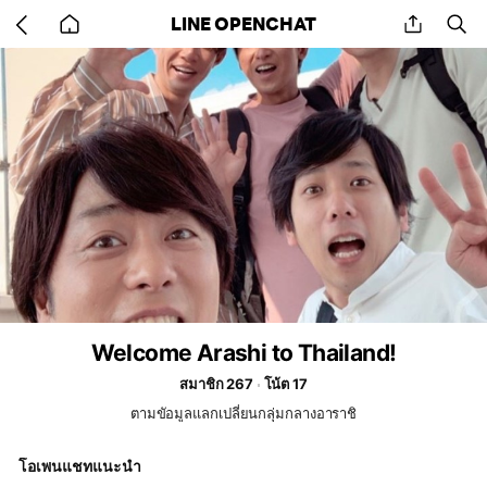
Go
share
se
LINE OPENCHAT
back
to
home
Welcome Arashi to Thailand!
สมาชิก 267
โน้ต 17
ตามขัอมูลแลกเปลี่ยนกลุ่มกลางอาราชิ
โอเพนแชทแนะนำ