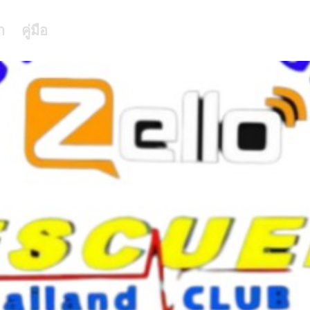
า
คู่มือ