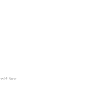
(Open
ารใช้บริการ
in
a
new
window)