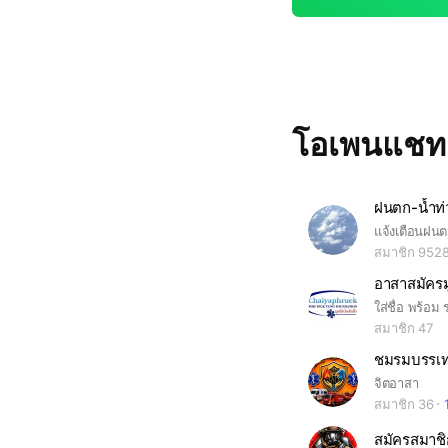
โอเพนแช
ฝนตก-น้ำท่
สมาชิก 952
สมาชิก 47
ชมรมบรรเทา
จิตอาสา
สมาชิก 36