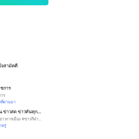
ใจสามัคคี
าชการ
การ
งที่ผ่านมา
ข่าวด่วน ข่าวรายวัน ข่าวสด ข่าวทันทุกเหตุการณ์
#ข่าวด่วน #ข่าวสด #ข่าวการเมือง #ข่าวกีฬา #ข่าวรายวัน #ไทยรัฐ #เดลินิวส์ #มติชน #ไทยโพสต์ #ประชาชาติ #ช่อง7 #สำนักข่าวไทย
กครู่