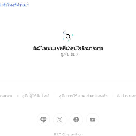
9 ชั่วโมงที่ผ่านมา
ยังมีโอเพนแชทที่น่าสนใจอีกมากมาย
ดูเพิ่มเติม
(Open
(Open
(Open
อเพนแชท
คู่มือผู้ใช้มือใหม่
คู่มือการใช้งานอย่างปลอดภัย
ข้อกำหนดก
in
in
in
a
a
a
new
new
new
Go
Go
Go
Go
window)
window)
window)
to
to
to
to
Line
X
Facebook
Youtube
(Open
(Open
(Open
(Open
© LY Corporation