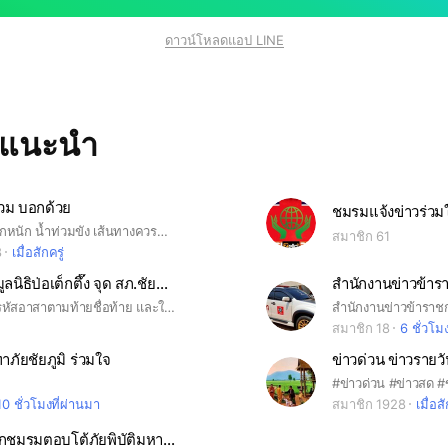
ดาวน์โหลดแอป LINE
ทแนะนำ
วม บอกด้วย
ชมรมแจ้งข่าวร่วม
แจ้งเตือนฝนตกหนัก น้ำท่วมขัง เส้นทางควรหลีกเลี่ยง แชร์ข้อมูลด่วน ๆ ที่เกี่ยวข้อง ฯลฯ
สมาชิก 61
8
เมื่อสักครู่
อาสาสมัครมูลนิธิป่อเต็กตึ๊ง จุด สภ.ชัยพฤกษ์
สำนักงานข่าวข้าร
ใส่ชื่อ พร้อม รหัสอาสาตามท้ายชื่อท้าย และใส่รูปอาสาสมัคร ห้ามใส่รูปการ์ตูน เด็ดขาด ถึงจะผ่านการอนุมัติเข้ากลุ่ม ว.0 ชัยพฤกษ์ 001 002 ให้อาสาสมัครปฏิบัติตามอย่างเคร่งครัด
สำนักงานข่าวข้าราช
สมาชิก 18
6 ชั่วโม
ภัยชัยภูมิ ร่วมใจ
10 ชั่วโมงที่ผ่านมา
สมาชิก 1928
เมื่อสั
สมัครสมาชิกชมรมตอบโต้ภัยพิบัติมหานคร