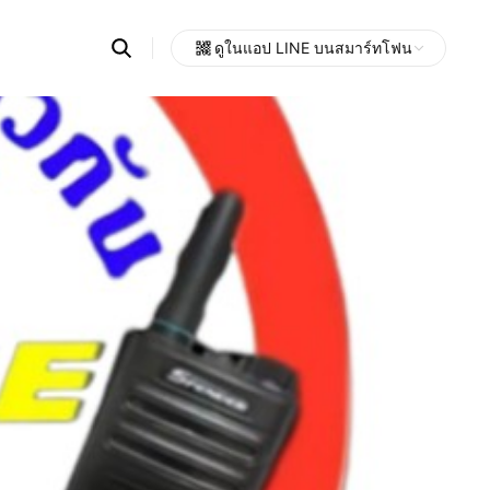
Search
ดูในแอป LINE บนสมาร์ทโฟน
OpenChats
Open
or
search
messages
area