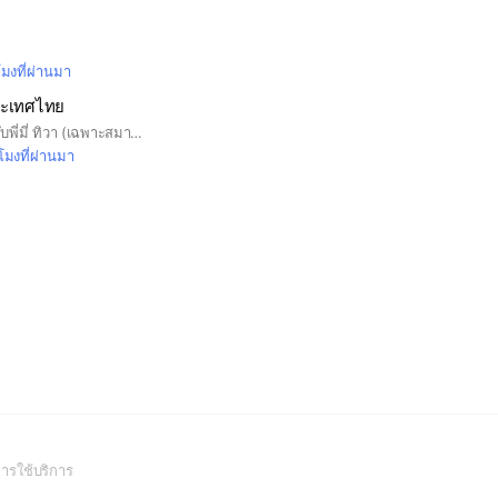
โมงที่ผ่านมา
ระเทศไทย
กลุ่มพูดคุยการลงทุนกับพี่มี่ ทิวา (เฉพาะสมาชิกสมาคมเท่านั้น) หากต้องการเข้าร่วม กรุณาสมัครสมาชิกได้ที่ ID Line : @investorsthai หลังสมัครแล้ว ต้องแจ้ง ชื่อ-นามสกุล และ เลขสมาชิก เพื่อขอเข้ากลุ่ม
วโมงที่ผ่านมา
(Open
ารใช้บริการ
in