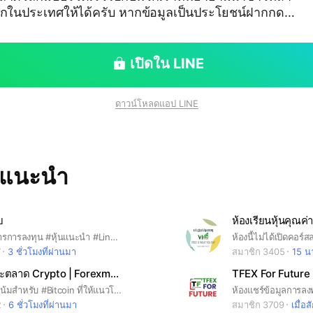
ได้ครับ หากข้อมูลเป็นประโยชน์ฝากกด L
ดด้วยนะครับ 👍😊
เปิดใน LINE
ดาวน์โหลดแอป LINE
ทแนะนำ
บ
#ข้อมูลข่าวสารการลงทุน #หุ้นแนะนำ #Line ID : veerapol.l #คม ทัน เฉียบ
7
3 ชั่วโมงที่ผ่านมา
สมาชิก 3405
15 นา
BitCoin และตลาด Crypto | Forexmonday
TFEX For Future
เป็นกลุ่มแนวโน้มสำหรับ #Bitcoin ที่ให้แนวโน้มทั้งปัจจัยพื้นฐานและทางเทคนิคในระยะสั้นและระยะกลางรวมทั้งระยะยาว #Forex #Forexmonday #BTC
2
6 ชั่วโมงที่ผ่านมา
สมาชิก 3709
เมื่อสั