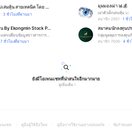
มุมมองเม่า 📊💰
ห้อง1 มือใหม่เล่นหุ้น สายเทคนิค โดย MasterTrade
เม่าตัวเล็กเล่นหุ้น 📈
3 ชั่วโมงที่ผ่านมา
สมาชิก 2901
1 ชั่ว
🔰กรรมกรหุ้น By Ekongmin Stock Page 😎
สมาคมนักลงทุนป
📝แบ่งปัน และแลกเปลี่ยนข้อมูลข่าวสารการลงทุนในตลาดหุ้นไทย และต่างประเทศ 😊
7 ชั่วโมงที่ผ่านมา
สมาชิก 7006
4 ชั่
ยังมีโอเพนแชทที่น่าสนใจอีกมากมาย
ดูเพิ่มเติม
(Open
(Open
(Open
อเพนแชท
คู่มือผู้ใช้มือใหม่
คู่มือการใช้งานอย่างปลอดภัย
ข้อกำหนดก
in
in
in