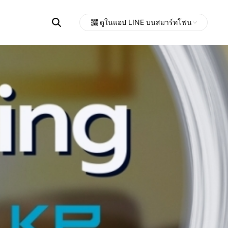
Search
ดูในแอป LINE บนสมาร์ทโฟน
OpenChats
Open
or
search
messages
area