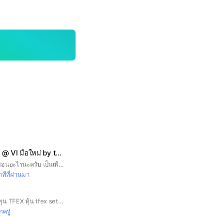
ห้องเรียนหุ้นคุณค่า @ VI มือใหม่ by the economist
ห้องนี้ไม่ได้เปิดคอร์สสอนอะไรนะครับ เป็นเพียงห้องที่สร้างสังคมในการลงทุนแบบเน้นคุณค่า จุดประสงค์คือ 1. แลกเปลี่ยนข้อมูลข่าวสาร ผลประกอบการ / ข่าวบริษัท 2. แลกเปลี่ยนการวิเคราะห์หุ้น สอบถามพื้นฐาน (เทคนิคบ้าง ) โดยตั้งใจให้เป็นกลุ่ม Hybrid พื้นฐาน 80% เทคนิค 20% 3. สร้างสังคมนักลงทุน ช่วยกันตอบคำถาม หรือสอบถามข้อมูลหุ้นรายตัว ข่วยเหลือนักลงทุนมือใหม่ 4. กรุณาใช้รูปจริง และชื่อเล่น ในการสมัครเข้ากลุ่มครับ 5. หลังเข้ากลุ่มกรุณากดอ่านกฎของกลุ่มด้วยครับ
ทีที่ผ่านมา
ห้องแชร์ข้อมูลการลงทุน TFEX หุ้น tfex set50 set ตลาดหุ้น อนุพันธ์ blocktrade sbl shortsell ทีเฟก บล็อค stock
กครู่