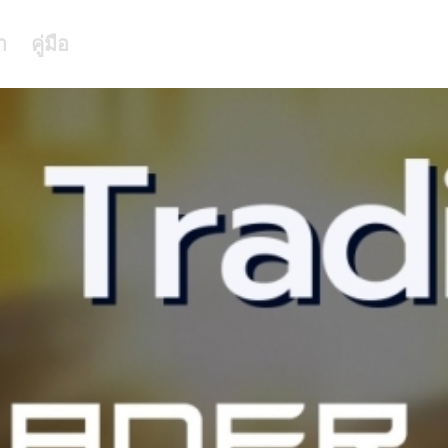
า
คู่มือ