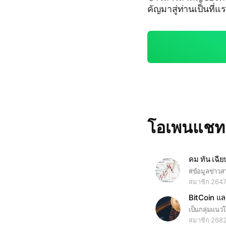
คัญมาสู่ท่านเป็นที่แรกในประเทศให้
ike กด Share ให้แอ
โอเพนแช
คม ทัน เฉีย
สมาชิก 264
สมาชิก 268