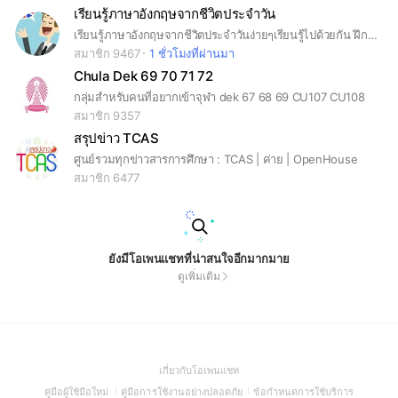
เรียนรู้ภาษาอังกฤษจากชีวิตประจำวัน
เรียนรู้ภาษาอังกฤษจากชีวิตประจำวันง่ายๆเรียนรู้ไปด้วยกัน ฝึกคุยภาษาอังกฤษใครเจอคำศัพท์ประโยคในชีวิตประจำวันมาแชร์กัน
สมาชิก 9467
1 ชั่วโมงที่ผ่านมา
Chula Dek 69 70 71 72
กลุ่มสำหรับคนที่อยากเข้าจุฬา dek 67 68 69 CU107 CU108
สมาชิก 9357
สรุปข่าว TCAS
ศูนย์รวมทุกข่าวสารการศึกษา : TCAS | ค่าย | OpenHouse
สมาชิก 6477
ยังมีโอเพนแชทที่น่าสนใจอีกมากมาย
ดูเพิ่มเติม
(Open
เกี่ยวกับโอเพนแชท
in
(Open
(Open
(Open
คู่มือผู้ใช้มือใหม่
คู่มือการใช้งานอย่างปลอดภัย
ข้อกำหนดการใช้บริการ