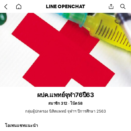
Go
share
se
LINE OPENCHAT
back
to
home
ผปค.แพทย์จุฬา76ปี63
สมาชิก 312
โน้ต 58
กลุ่มผู้ปกครอง นิสิตแพทย์ จุฬาฯ ปีการศึกษา 2563
โอเพนแชทแนะนำ