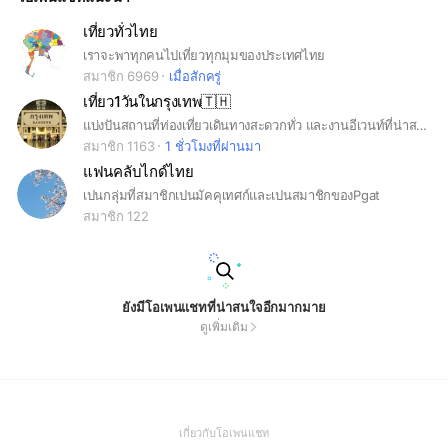
เที่ยวทั่วไทย
เราจะพาทุกคนไปเที่ยวทุกมุมของประเทศไทย
สมาชิก 6969
เมื่อสักครู่
เที่ยว1วันในกรุงเทพ🇹🇭
แบ่งปันสถานที่ท่องเที่ยวเดินทางสะดวกทั่ว และงานอีเวนท์ที่น่าสนใจ
สมาชิก 1163
1 ชั่วโมงที่ผ่านมา
แฟนคลับไกด์ไทย
เปนกลุ่มที่สมาชิกเปนมัคคุเทศก์และเปนสมาชิกของPgat
สมาชิก 122
ยังมีโอเพนแชทที่น่าสนใจอีกมากมาย
ดูเพิ่มเติม
(Open
เกี่ยวกับโอเพนแชท