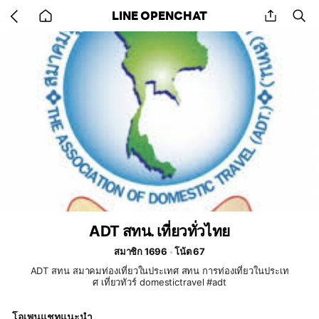
Go
share
se
LINE OPENCHAT
back
to
home
ADT สทน. เที่ยวทั่วไทย
สมาชิก 1696
โน้ต 67
ADT สทน สมาคมท่องเที่ยวในประเทศ สทน การท่องเที่ยวในประเท
ศ เที่ยวทัวร์ domestictravel #adt
โอเพนแชทแนะนำ