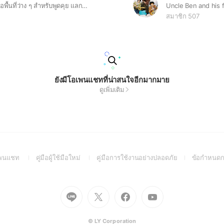
สวัสดีครับ นี่ึืคือพื้นที่ว่าง ๆ สำหรับพูดคุย แลกเปลี่ยนเรื่องราวดนตรี หรือจะชวนกันไปคอนเสิร์ต ของเพจดนตรีเล็กจิ๋ว ที่มีชื่อว่า ambient of nor
Uncle Ben and his f
สมาชิก 507
ยังมีโอเพนแชทที่น่าสนใจอีกมากมาย
ดูเพิ่มเติม
(Open
(Open
(Open
อเพนแชท
คู่มือผู้ใช้มือใหม่
คู่มือการใช้งานอย่างปลอดภัย
ข้อกำหนดก
in
in
in
a
a
a
new
new
new
Go
Go
Go
Go
window)
window)
window)
to
to
to
to
Line
X
Facebook
Youtube
(Open
(Open
(Open
(Open
© LY Corporation