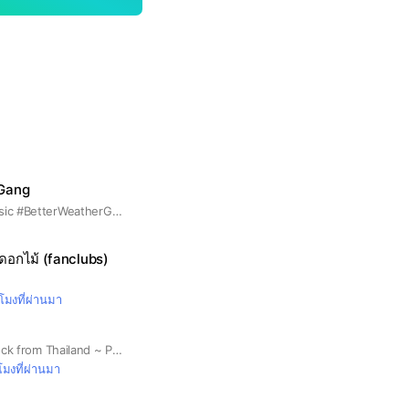
 Gang
#BetterWeatherMusic #BetterWeatherGang
ดอกไม้ (fanclubs)
วโมงที่ผ่านมา
Alternative/Indie Rock from Thailand ~ Prat Parnploy(Tube): Vocal / Narut Chuthasan(Dan): Guitar / Vorapat Karakate(P): Guitar / Jethsada Thavisri(Jade): Bass / Sahatham Mekdaeng(Sub): Drums
วโมงที่ผ่านมา