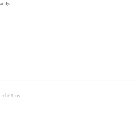
amily.
(Open
ารใช้บริการ
in
a
new
window)