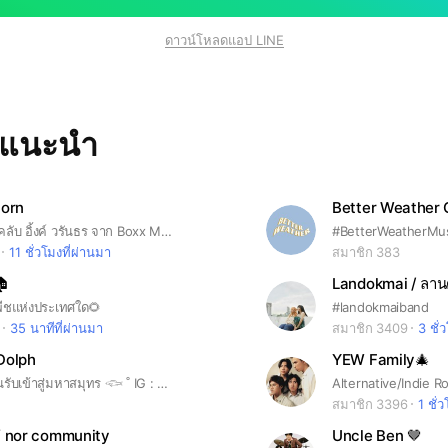
ดาวน์โหลดแอป LINE
ทแนะนำ
torn
Better Weather
กลุ่มรวมแฟนคลับ อิ้งค์ วรันธร จาก Boxx Music
11 ชั่วโมงที่ผ่านมา
สมาชิก 383
🏠
Landokmai / ลาน
พีชแห่งประเทศใด🌻
#landokmaiband
35 นาทีที่ผ่านมา
สมาชิก 3409
3 ชั่
Dolph
YEW Family🎄
𓇼 ࿆ ยินดีต้อนรับเข้าสู่มหาสมุทร 𓆟 ˚ IG : whalanddolph 🐬 FB : Whal & Dolph 🐋 Twitter : @whalanddolph 🪼
สมาชิก 3396
1 ชั่
f nor community
Uncle Ben 🤎