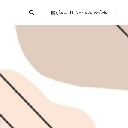
Search
ดูในแอป LINE บนสมาร์ทโฟน
OpenChats
Open
or
search
messages
area