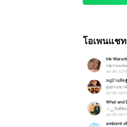
โอเพนแช
Ink Warun
สมาชิก 1279
หมู่บ้านพีช
ศูนย์รวมชาว
สมาชิก 5812
Whal and 
สมาชิก 4017
ambient o