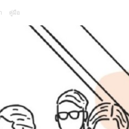
า
คู่มือ