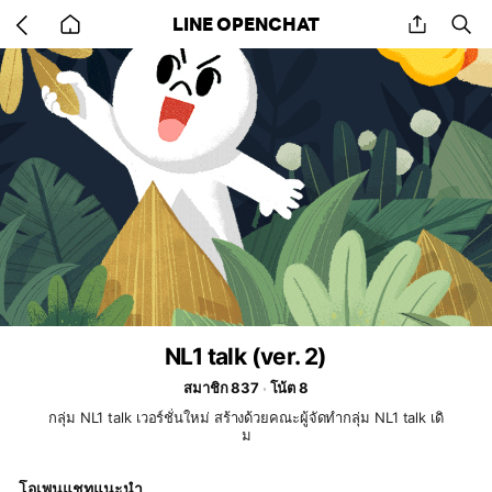
Go
share
se
LINE OPENCHAT
back
to
home
NL1 talk (ver. 2)
สมาชิก 837
โน้ต 8
กลุ่ม NL1 talk เวอร์ชั่นใหม่ สร้างด้วยคณะผู้จัดทำกลุ่ม NL1 talk เดิ
ม
โอเพนแชทแนะนำ