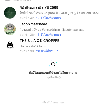
กีฬาสีรพ.นราธิวาสปี 2569
ให้ตั้งชื่อดังนี้ ตำแหน่ง (นศพ.ปี, SAMO, Int.)/ชื่อเล่น เช่น SAMO/เมธ
สมาชิก 42
19 ชั่วโมงที่ผ่านมา
Jacob.matchaaa
#จาคอป #มัทฉะ #จาคอปมัทฉะ #jacobmatchaaa
สมาชิก 26
18 ชั่วโมงที่ผ่านมา
THE B L A C K CROPFFE’
Home cafe’ & farm
สมาชิก 99
20 นาทีที่ผ่านมา
ยังมีโอเพนแชทที่น่าสนใจอีกมากมาย
ดูเพิ่มเติม
(Open
เกี่ยวกับโอเพนแชท