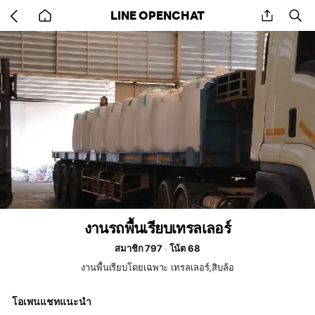
Go
share
se
LINE OPENCHAT
back
to
home
งานรถพื้นเรียบเทรลเลอร์
สมาชิก 797
โน้ต 68
งานพื้นเรียบโดยเฉพาะ เทรลเลอร์,สิบล้อ
โอเพนแชทแนะนำ