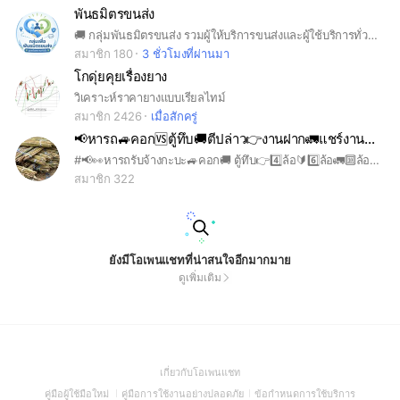
พันธมิตรขนส่ง
🚚 กลุ่มพันธมิตรขนส่ง รวมผู้ให้บริการขนส่งและผู้ใช้บริการทั่วไทย แลกเปลี่ยนงาน ช่วยเหลือกันด้วยความจริงใจ เน้นความซื่อสัตย์ รับผิดชอบ และความปลอดภัยของสินค้า 📦 สินค้าปลอดภัย เมื่อไว้วางใจใช้บริการพันธมิตรขนส่ง 🤝 เติบโตไปด้วยกัน บนพื้นฐานของความเชื่อใจ
สมาชิก 180
3 ชั่วโมงที่ผ่านมา
โกดุ่ยคุยเรื่องยาง
วิเคราะห์ราคายางแบบเรียลไทม์
สมาชิก 2426
เมื่อสักครู่
📢หารถ🚙คอก🆚ตู้ทึบ🚚ตีปล่าว👉งานฝาก🚛แชร์งาน📢ฝากงาน💰ทั่วประเทศ🇹🇭
#📢👀หารถรับจ้างกะบะ🚙คอก🚚 ตู้ทึบ👉4️⃣ล้อ🔰6️⃣ล้อ🚛🔟ล้อรถพ่วงรถบรรทุก 🚐🚙🚚🚛ตีปล่าว👀หางานกลับ↔️งานฝาก🆚แชร์งาน🔰ทุกอย่างเกี่ยวกับการขนส่งสินค้า🌎🇹🇭ทั่วประเทศ🇹🇭🌎
สมาชิก 322
ยังมีโอเพนแชทที่น่าสนใจอีกมากมาย
ดูเพิ่มเติม
(Open
เกี่ยวกับโอเพนแชท
in
(Open
(Open
(Open
คู่มือผู้ใช้มือใหม่
คู่มือการใช้งานอย่างปลอดภัย
ข้อกำหนดการใช้บริการ