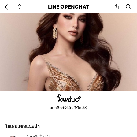
Go
share
se
LINE OPENCHAT
back
to
home
วิ๊งแซ่บ🍗
สมาชิก 1218
โน้ต 49
โอเพนแชทแนะนำ
ด้อมหัวใจ 🤍