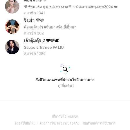
💖ซัพพอร์ต ยุวภรณ์ ทรงงาม💐 ✨มิสแกรนด์กรุงเทพ2024 👑
สมาชิก 1341
จินม่า 💜🩷
ด้อมคู่จินม่า #จินม่า #จินนี่เอ็มม่า
สมาชิก 362
เจ้าตุ้มตุ้ย 2 ♥️🩶🕊️
Support Trainee PAILIU
สมาชิก 1086
ยังมีโอเพนแชทที่น่าสนใจอีกมากมาย
ดูเพิ่มเติม
(Open
เกี่ยวกับโอเพนแชท
in
(Open
(Open
(Open
คู่มือผู้ใช้มือใหม่
คู่มือการใช้งานอย่างปลอดภัย
ข้อกำหนดการใช้บริการ
a
in
in
in