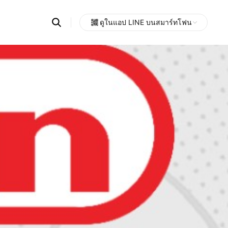
Search
ดูในแอป LINE บนสมาร์ทโฟน
OpenChats
Open
or
search
messages
area