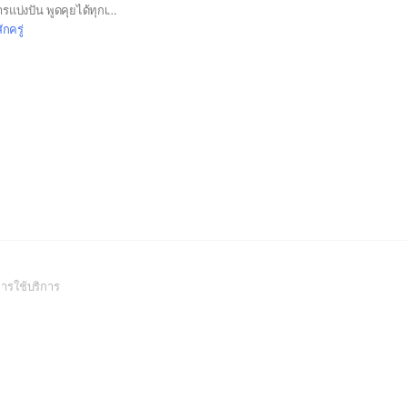
แหล่งรวมสังคมแห่งการแบ่งปัน พูดคุยได้ทุกเรื่อง
สักครู่
(Open
ารใช้บริการ
in
a
new
window)