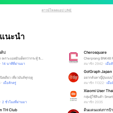
ดาวน์โหลดแอป LINE
ทแนะนำ
นทิป
Cherosquare
⌨️กระทู้ไม่เด็ด เพราะแอดมินเด็ดกว่ากระทู้ ❗️เข้ากลุ่มมาต้องอ่านกฎในโน๊ตก่อน ‼️ตั้งชื่อดีๆที่พอจะมีความหมาย ⁉️ใส่รูปด้วย ⭕️รับทราบและเข้าใจใช่ไหมคะ ⛔️แอดมินห้องนี้ไม่ปกติค่ะ เถื่อนมาก!!!!!!
14 นาทีที่ผ่านมา
สมาชิก 2942
เมื่อส
Go!Graph Japan ชว
ายนิดเดียว เที่ยวมันส์ทุกฤดู
6
เมื่อสักครู่
สมาชิก 11322
เมื่อ
Xiaomi User Tha
2 ชั่วโมงที่ผ่านมา
สมาชิก 2035
on TH Club
ดินแดนแห่งการป้