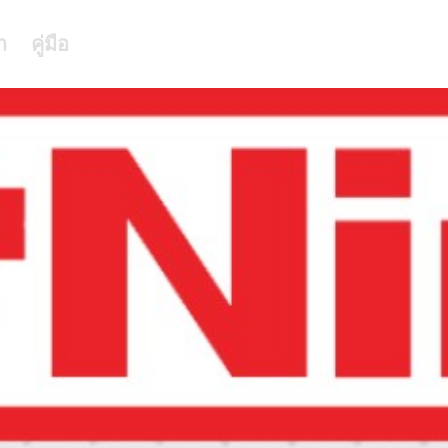
า
คู่มือ