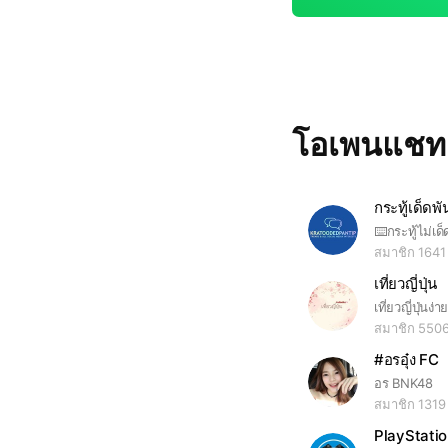
โอเพนแช
กระทู้เด็ดพั
สมาชิก 1641
เที่ยวญี่ปุ่น
เที่ยวญี่ปุ่นง่
สมาชิก 550
#อรอุ๋ง FC
อร BNK48
สมาชิก 1319
PlayStati