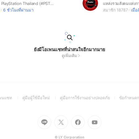
ศูนย์รวมผู้เล่น PlayStation Thailand (#PSTH) หาเพื่อน พูดคุย แลกเปลี่ยนข่าวสาร ตอบปัญหาการใช้งาน
6 ชั่วโมงที่ผ่านมา
สมาชิก 18787
เมื่อ
ยังมีโอเพนแชทที่น่าสนใจอีกมากมาย
ดูเพิ่มเติม
(Open
(Open
(Open
อเพนแชท
คู่มือผู้ใช้มือใหม่
คู่มือการใช้งานอย่างปลอดภัย
ข้อกำหนดก
in
in
in
a
a
a
new
new
new
Go
Go
Go
Go
window)
window)
window)
to
to
to
to
Line
X
Facebook
Youtube
(Open
(Open
(Open
(Open
© LY Corporation