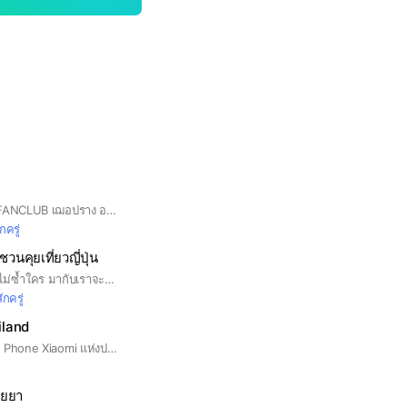
Cherprang BNK48 FANCLUB เฌอปราง อารีย์กุล แฟนคลับ #CherprangAreekul Fanclub . - CHERODINGER SQUARE - บ้านของเหล่าแมว ๆ ของเฌอ . #CherprangAreekul #CherprangBNK48 #CherprangFC
ักครู่
นคุยเที่ยวญี่ปุ่น
อยากค้นหาญี่ปุ่นแบบไม่ซ้ำใคร มากับเราจะพบว่าญี่ปุ่นมีที่เที่ยวที่น่าค้นหาอีกเยอะ #อัปเดตข่าวญี่ปุ่น #พิกัดที่เที่ยวญี่ปุ่น
สักครู่
iland
กลุ่มผู้ใช้สินค้า Smart Phone Xiaomi แห่งประเทศไทย
ายยา