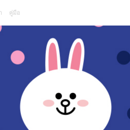
า
คู่มือ