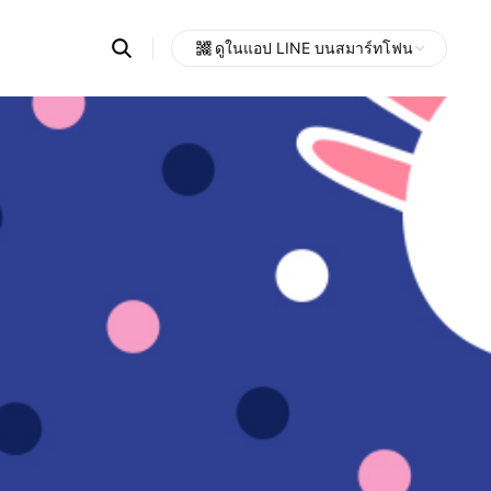
Search
ดูในแอป LINE บนสมาร์ทโฟน
OpenChats
Open
or
search
messages
area