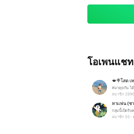
โอเพนแช
สมาชิก 299
หาเเฟน (ชาย
สมาชิก 55