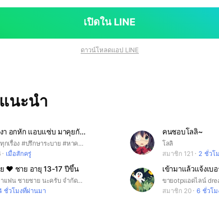
เปิดใน LINE
ดาวน์โหลดแอป LINE
ทแนะนำ
💋🍭โสด เหงา อกหัก แอบแซ่บ มาคุยกัน เเลกไลน์ได้(ตามกฏ)💋🍭🦪
คนชอบโลลิ~
#มาคุยกัน ได้ทุกเรื่อง #ปรึกษาระบาย #หาความรัก #หาสังคม #หามิตรภาพ #รับทุกเพศ ทุกอาชีพ คุยเฮฮาสนุก พี่น้อง #ขอรับอายุ 16 ขึ้นไปนะคะ #ใช้คำสุภาพ ใช้รูปเหมาะสม (รูปจริงของตัวเอง) #รัก#โสด#เหงา#เเอบเเซ่บ#เเอบรัก#เเอบหวัง#เศร้า#เหงา#หาเพื่อน#หาคู่#คนมีคู่#คนเเอบรัก#คนเเอบชอบ#❤️#💋#🦪#🌈#🍭#🎀
โลลิ
6
เมื่อสักครู่
สมาชิก 121
2 ชั่วโ
 ❤️ ชาย อายุ 13-17 ปีขึ้น
เข้ามาแล้วแจ้งเบอ
กลุ่มนี้เปิดรับหาเเฟน ชายชาย นะครับ จำกัดอายุ 13-17 ปีขึ้นไป # ชายรักชาย
ขายotpแอดไลน์ dr
4 ชั่วโมงที่ผ่านมา
สมาชิก 20
6 ชั่วโม