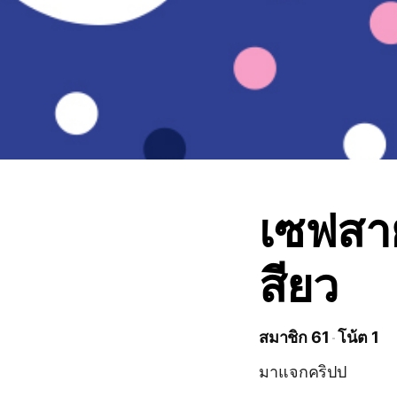
เซฟสา
สียว
สมาชิก 61
โน้ต 1
มาแจกคริปป