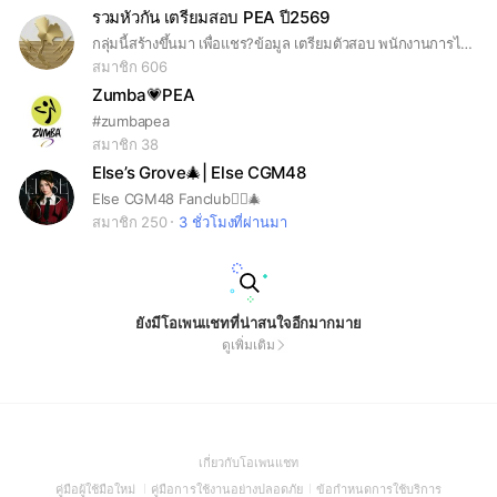
รวมหัวกัน เตรียมสอบ PEA ปี2569
กลุ่มนี้สร้างขึ้นมา เพื่อแชร?ข้อมูล เตรียมตัวสอบ พนักงานการไฟฟ้าส่วภูมิภาค ปี2569
สมาชิก 606
Zumba💗PEA
#zumbapea
สมาชิก 38
Else’s Grove🎄| Else CGM48
Else CGM48 Fanclub🧝‍♀️🎄
สมาชิก 250
3 ชั่วโมงที่ผ่านมา
ยังมีโอเพนแชทที่น่าสนใจอีกมากมาย
ดูเพิ่มเติม
(Open
เกี่ยวกับโอเพนแชท
in
(Open
(Open
(Open
คู่มือผู้ใช้มือใหม่
คู่มือการใช้งานอย่างปลอดภัย
ข้อกำหนดการใช้บริการ