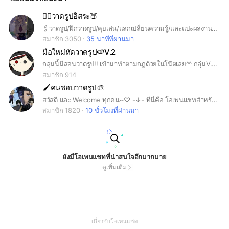
👉🏻วาดรูปอิสระ🍑
🖇วาดรูป/ฝึกวาดรูป/คุยเล่น/แลกเปลี่ยนความรู้/และแปะผลงาน•√•✨ 『กลุ่มนี้ต้อนรับทุกคนครับ』 **วาดสวยหรือไม่สวยหรือจะวาดไม่เป็นก็เข้าได้✨💗 **เข้ามาแล้วอย่าลืมอ่านกฏในโน้ตด้วยนะครับ^^
สมาชิก 3050
35 นาทีที่ผ่านมา
มือใหม่หัดวาดรูป🍉V.2
กลุ่มนี้มีสอนวาดรูป!! เข้ามาทำตามกฎด้วยในโน๊ตเลย^^ กลุ่มV.2 สร้างแทนกลุ่มแรกที่ไม่มีแอด #วาดรูป #ออริ #สอนวาดรูป #oc #หัดวาดรูป #ฝึกวาดรูป
สมาชิก 914
🖌️คนชอบวาดรูป🎨
สวัสดี และ Welcome ทุกคน~♡ -↓- ที่นี่คือ โอเพนแชทสำหรับ สายวาดรูป! มีช่องแชท พูดคุย, แปะงาน และโรลเพลย์ •เข้ามาแล้วอย่าลืมอ่านกฎในโน้ตกันด้วย~
สมาชิก 1820
10 ชั่วโมงที่ผ่านมา
ยังมีโอเพนแชทที่น่าสนใจอีกมากมาย
ดูเพิ่มเติม
(Open
เกี่ยวกับโอเพนแชท