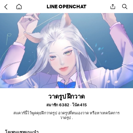
Go
share
se
LINE OPENCHAT
back
to
home
วาดรูป ฝึกวาด
สมาชิก 6382
โน้ต 415
สแควร์นี้ไว้พูดคุยฝึกวาดรูป อวดรูปที่ตนเองวาด หรือหาเทคนิคการ
วาดรูป .
โอเพนแชทแนะนำ