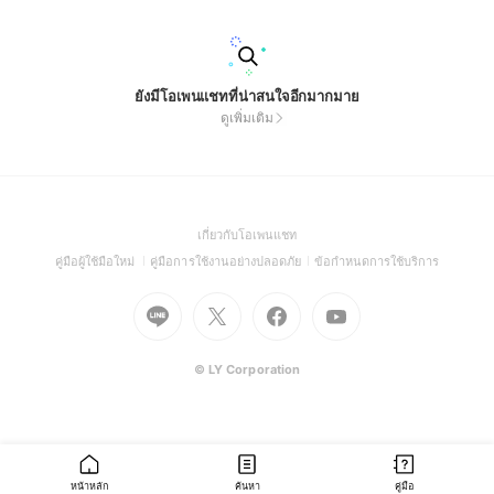
ยังมีโอเพนแชทที่น่าสนใจอีกมากมาย
ดูเพิ่มเติม
(Open
เกี่ยวกับโอเพนแชท
in
(Open
(Open
(Open
คู่มือผู้ใช้มือใหม่
คู่มือการใช้งานอย่างปลอดภัย
ข้อกำหนดการใช้บริการ
a
in
in
in
Go
Go
Go
new
Go
a
a
a
to
to
to
window)
to
new
new
new
Line
X
Facebook
Youtube
window)
window)
window)
(Open
(Open
(Open
(Open
© LY Corporation
in
in
in
in
a
a
a
a
new
new
new
new
window)
window)
window)
window)
หน้าหลัก
ค้นหา
คู่มือ