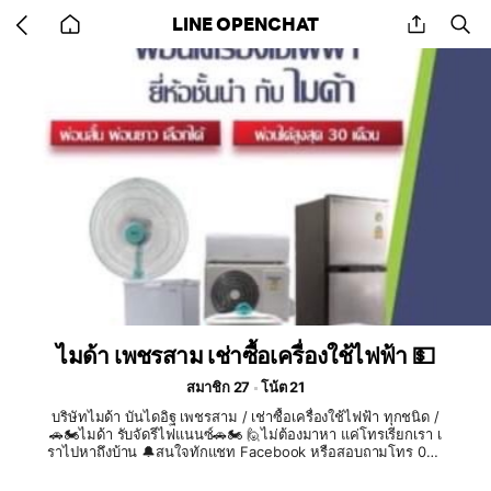
Go
share
se
LINE OPENCHAT
back
to
home
ไมด้า เพชรสาม เช่าซื้อเครื่องใช้ไฟฟ้า 💵
สมาชิก 27
โน้ต 21
บริษัทไมด้า บันไดอิฐ เพชรสาม / เช่าซื้อเครื่องใช้ไฟฟ้า ทุกชนิด /
🚗🏍️ไมด้า รับจัดรีไฟแนนซ์🚗🏍️ 🙋ไม่ต้องมาหา แค่โทรเรียกเรา เ
ราไปหาถึงบ้าน 🔔สนใจทักแชท Facebook หรือสอบถามโทร 063
-6487531 ไมด้ามีสาขาใกล้บ้านทั่วประเทศมากกว่า 124 สาขา #รี
ไฟแนนซ์ #สินเชื่อมอเตอร์ไซค์ #สินเชื่อรถยนต์