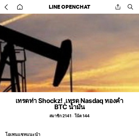
Go
share
se
LINE OPENCHAT
back
to
home
เทรดท่า Shockz! ,เทรด Nasdaq ทองคำ
BTC น้ำมัน
สมาชิก 2141
โน้ต 144
โอเพนแชทแนะนำ