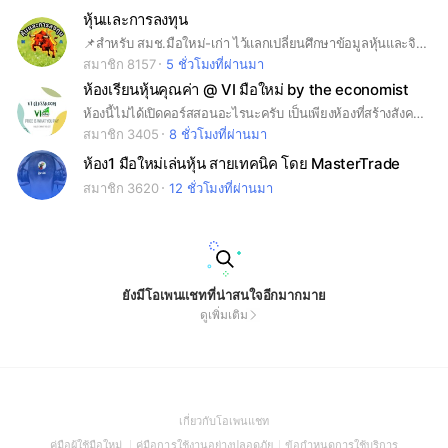
หุ้นและการลงทุน
📌สำหรับ สมช.มือใหม่-เก่า ไว้แลกเปลี่ยนศึกษาข้อมูลหุ้นและจิตวิทยาการลงทุน #Mindset #หุ้น #ipo #คริปโต #crypto #forex #ฟอเรก #กราฟ #เทรด #trade #มือใหม่ #รายใหญ่ #smartmoney #warant #DW #เดย์เทรด #หุ้นซิ่ง #ซิ่ง #daytrade #vi #hybrid #รันเทรนด์ #การบ้าน #tradingview #efin #รวมพล
สมาชิก 8157
5 ชั่วโมงที่ผ่านมา
ห้องเรียนหุ้นคุณค่า @ VI มือใหม่ by the economist
ห้องนี้ไม่ได้เปิดคอร์สสอนอะไรนะครับ เป็นเพียงห้องที่สร้างสังคมในการลงทุนแบบเน้นคุณค่า จุดประสงค์คือ 1. แลกเปลี่ยนข้อมูลข่าวสาร ผลประกอบการ / ข่าวบริษัท 2. แลกเปลี่ยนการวิเคราะห์หุ้น สอบถามพื้นฐาน (เทคนิคบ้าง ) โดยตั้งใจให้เป็นกลุ่ม Hybrid พื้นฐาน 80% เทคนิค 20% 3. สร้างสังคมนักลงทุน ช่วยกันตอบคำถาม หรือสอบถามข้อมูลหุ้นรายตัว ข่วยเหลือนักลงทุนมือใหม่ 4. กรุณาใช้รูปจริง และชื่อเล่น ในการสมัครเข้ากลุ่มครับ 5. หลังเข้ากลุ่มกรุณากดอ่านกฎของกลุ่มด้วยครับ
สมาชิก 3405
8 ชั่วโมงที่ผ่านมา
ห้อง1 มือใหม่เล่นหุ้น สายเทคนิค โดย MasterTrade
สมาชิก 3620
12 ชั่วโมงที่ผ่านมา
ยังมีโอเพนแชทที่น่าสนใจอีกมากมาย
ดูเพิ่มเติม
(Open
เกี่ยวกับโอเพนแชท
in
(Open
(Open
(Open
คู่มือผู้ใช้มือใหม่
คู่มือการใช้งานอย่างปลอดภัย
ข้อกำหนดการใช้บริการ