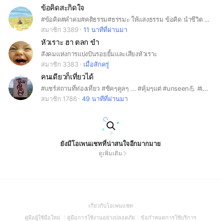
ข้อคิดสะกิดใจ
#ข้อคิด#คำคม#คติธรรม#ธรรมะ ให้แสงธรรม ข้อคิด นำชีวิต ต่อลมหายใจให้ก้าวเดิน พัฒนาตัวเองให้ดีขึ้นกว่าเดิม
สมาชิก 3389
11 นาทีที่ผ่านมา
หัวเราะ ฮา ตลก ขำ
สังคมแห่งการแบ่งปันรอยยิ้มและเสียงหัวเราะ
สมาชิก 3383
เมื่อสักครู่
คนเดียวก็เที่ยวได้
#แชร์สถานที่ท่องเที่ยว #ชิคๆคูลๆ ... #คุ้มๆแต่ #unseen💪 #เที่ยวทั่วไทย #เที่ยวคนเดียว #เที่ยวเป้นกลุ่ม #หาเพื่อนเที่ยว #เที่ยวไปเรื่อย #สถานที่เที่ยว #มิตรภาพ #เพื่อนร่วมทาง
สมาชิก 1786
49 นาทีที่ผ่านมา
ยังมีโอเพนแชทที่น่าสนใจอีกมากมาย
ดูเพิ่มเติม
(Open
เกี่ยวกับโอเพนแชท
in
(Open
(Open
(Open
คู่มือผู้ใช้มือใหม่
คู่มือการใช้งานอย่างปลอดภัย
ข้อกำหนดการใช้บริการ