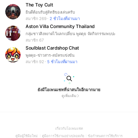
The Toy Cult
ยินดีต้อนรับสู่ลัทธิของเล่นครับ
สมาชิก 269
2 ชั่วโมงที่ผ่านมา
Aston Villa Community Thailand
กลุ่มชาวสิงหงาดไว้แลกเปลี่ยน พูดคุย จัดกิจกรรมพบปะ
สมาชิก 67
Soulblast Cardshop Chat
พูดคุย-ข่าวสาร-สมัครแข่งขัน
สมาชิก 92
5 ชั่วโมงที่ผ่านมา
ยังมีโอเพนแชทที่น่าสนใจอีกมากมาย
ดูเพิ่มเติม
(Open
เกี่ยวกับโอเพนแชท
in
(Open
(Open
(Open
คู่มือผู้ใช้มือใหม่
คู่มือการใช้งานอย่างปลอดภัย
ข้อกำหนดการใช้บริการ