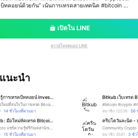
อยน์ด้วยกัน” เน้นการเทรดสายเทคนิค #bitcoin #c
#technicalanalysis #invest #defi #bitkub #binance
เปิดใน LINE
ดาวน์โหลดแอป LINE
ทแนะนำ
กลุ่ม 3 เรียนรู้การเทรดบิทคอยน์ InvestorNetwork Youtube 📊
Bitkub เว็บเทรด 
กลุ่มสำหรับมือใหม่ที่สนใจในการเทรด Bitcoin และสนใจใน Cryptocurrency *ข้อห้าม* ไม่ส่งลิงค์กลุ่มอื่นเข้าโอเพ่นแชท ไม่พูดคำหยาบคาย ไม่ส่งรูปหรือคลิปอนาจาร ยินดีต้อนรับทุกคนครับ ฟรี!
9
14 ชั่วโมงที่ผ่านมา
สมาชิก 12536
56 น
Crypto Club : มือใหม่หัดเทรด Bitcoin วิเคราะห์กราฟฟรี
คริปโตวันละนิด -
Bitcoin / Crypto แชร์ความรู้ฟรีกับเหล่านักเทรด (เข้ามาแล้วอ่านประกาศ + โน้ต) ในโน้ตมีความรู้ฟรี ❇️ สมัคร Binance กับ VIP Partner ของเราลดค่าธรรมเนียมมากที่สุด 45% (ลิงค์แท้ได้ส่วนลดจริง ลดตลอดการใช้งาน) *สมัครเองไม่ได้รับส่วนลดเพิ่ม* ❇️ ข้อมูลความรู้ทั้งหมดอยู่ในโน้ต : คลิปวิเคราะห์กราฟรายวัน, วิธีสมัครเว็บเทรดได้ลดค่าธรรมเนียมสูงสุด, สอนวิเคราะห์กราฟเบื้องต้น-ระดับสูงสุด (ฟรี), พื้นฐานความรู้สำหรับนักเทรดคริปโต ❇️ ห้อง Crypto Club สำหรับนักเทรดทุกคน ฟรีทุกอย่าง
8
15 ชั่วโมงที่ผ่านมา
สมาชิก 3581
3 ชั่