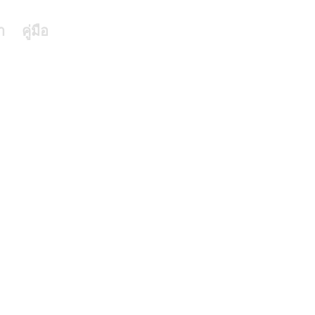
า
คู่มือ