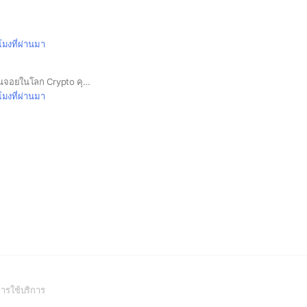
วโมงที่ผ่านมา
กลุ่มนี้สร้างขึ้นเพื่อม่วนจอยในโลก Crypto คุยเรื่องเหรียญและลงทุนแบบบ้านๆ เข้าใจง่ายๆ พร้อมเปิดมุมมองที่แตกต่างของทุกคน ☺️
วโมงที่ผ่านมา
(Open
ารใช้บริการ
in