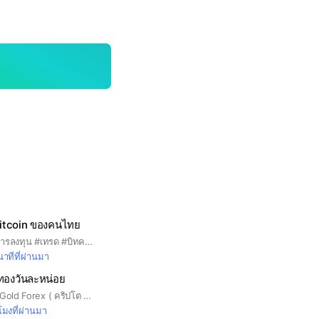
Bitcoin ของคนไทย
#bitcoin #crypto #การลงทุน #เทรด #บิทคอยน์ #บิตคอย
าทีที่ผ่านมา
 ทองวันละหน่อย
Community Crypto Gold Forex ( คริปโต ทองคำ และสกุลเงิน ) แบ่งปันความรู้ มี EA ช่วยเทรดให้ใช้ฟรี / วิเคราะห์ข่าว วิเคราะห์ตลาด #คริปโต #ทองคำ #EA
วโมงที่ผ่านมา