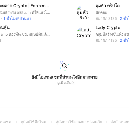
BitCoin และตลาด Crypto | Forexmonday
สุมหัว คริปโต
เป็นกลุ่มแนวโน้มสำหรับ #Bitcoin ที่ให้แนวโน้มทั้งปัจจัยพื้นฐานและทางเทคนิคในระยะสั้นและระยะกลางรวมทั้งระยะยาว #Forex #Forexmonday #BTC
บิทคอย
2
1 ชั่วโมงที่ผ่านมา
สมาชิก 3135
2 ชั่
่นหุ้น
Lady Crypto
by Coach Champ ห้องที่จะช่วยมนุษย์เงินเดือน เริ่มต้นรู้จักการลงทุนหุ้นแบบง่ายๆครับ
1
สมาชิก 4135
2 ชั่
ยังมีโอเพนแชทที่น่าสนใจอีกมากมาย
ดูเพิ่มเติม
(Open
(Open
(Open
อเพนแชท
คู่มือผู้ใช้มือใหม่
คู่มือการใช้งานอย่างปลอดภัย
ข้อกำหนดก
in
in
in