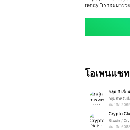
rency “เราจะมารวยบิทค
rypto #blockchain 
#dogecoin
โอเพนแช
สมาชิก 206
สมาชิก 608