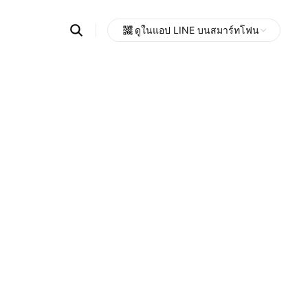
Search
ดูในแอป LINE บนสมาร์ทโฟน
OpenChats
Open
or
search
messages
area