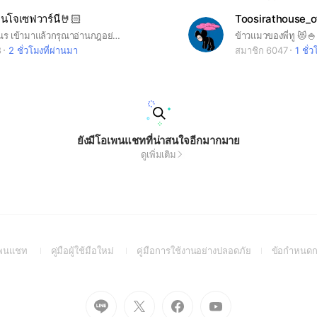
นโจเซฟวาร์นี🤘🏻
Toosirathouse_of
แก๊งเพื่อนๆวานร เข้ามาแล้วกรุณาอ่านกฎอย่างเคร่งครัด ในกลุ่มนี้มีพี่เบนกรุณาทำตามกฎกันด้วยนะ💞 (#chipmunkben)
ข้าวแมวของพี่ทู 😻🍚
8
2 ชั่วโมงที่ผ่านมา
สมาชิก 6047
1 ชั่
ยังมีโอเพนแชทที่น่าสนใจอีกมากมาย
ดูเพิ่มเติม
(Open
(Open
(Open
อเพนแชท
คู่มือผู้ใช้มือใหม่
คู่มือการใช้งานอย่างปลอดภัย
ข้อกำหนดก
in
in
in
a
a
a
new
new
new
Go
Go
Go
Go
window)
window)
window)
to
to
to
to