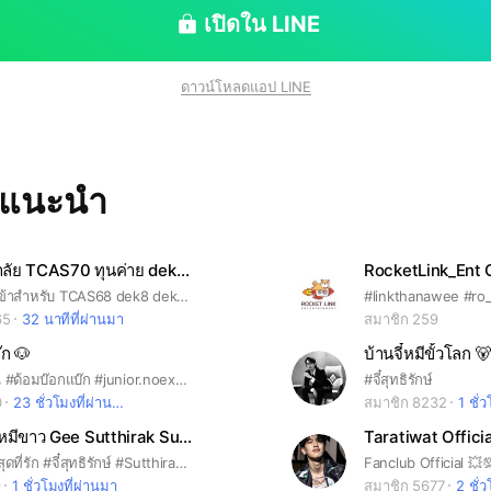
เปิดใน LINE
ดาวน์โหลดแอป LINE
ทแนะนำ
สอบเข้ามหาลัย TCAS70 ทุนค่าย dek70
RocketLink_Ent O
รวมข่าวสอบเข้าสำหรับ TCAS68 dek8 dek69 รับตรง ทุน ค่าย
65
32 นาทีที่ผ่านมา
สมาชิก 259
๊ก 🐶
บ้านจี๋หมีขั้วโลก 🐻
#จูเนียร์ภาคิน #ด้อมบ๊อกแบ๊ก #junior.noexpstore #_niorniornior #noexpstore #ภาคิน #กาญจนจูฑะ #pakin #kanchanachuda
#จี๋สุทธิรักษ์
0
23 ชั่วโมงที่ผ่านมา
สมาชิก 8232
1 ชั่
💙🐻‍❄️ บ้านหมีขาว Gee Sutthirak Subvijitra Fanclub สุดที่รัก
Taratiwat Officia
กลุ่มคนรัก จี๋ สุดที่รัก #จี๋สุทธิรักษ์ #Sutthirak #อนงค์ #myboo #สุทธิรักษ์ทรัพย์วิจิตร #ภาพยนต์ #พี่จี๋ #จี๋4kings #4kings #Geesutthirak #Gee #สุดที่รัก #หมีขั่วโลก
Fanclub Official 💥
9
1 ชั่วโมงที่ผ่านมา
สมาชิก 5677
2 ชั่