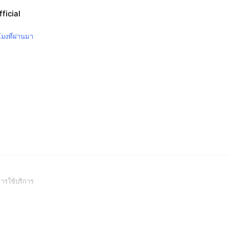
ficial
วโมงที่ผ่านมา
(Open
ารใช้บริการ
in
a
new
window)