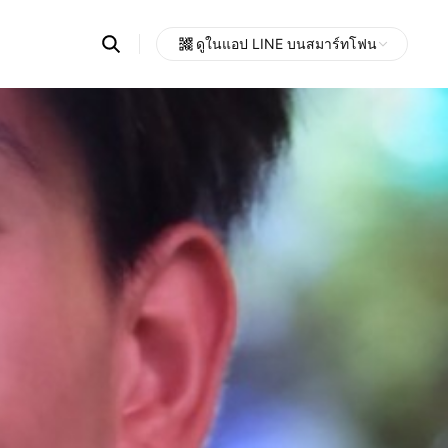
Search
ดูในแอป LINE บนสมาร์ทโฟน
OpenChats
Open
or
search
messages
area