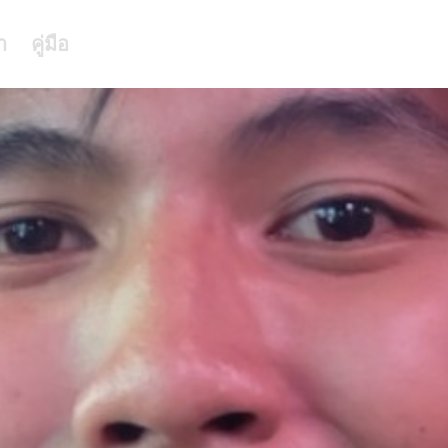
า
คู่มือ