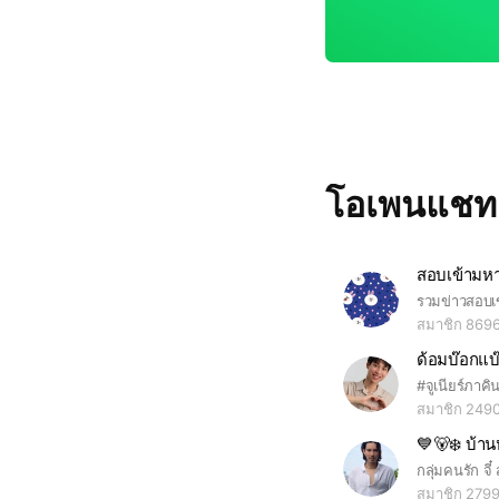
โอเพนแช
สมาชิก 869
ด้อมบ๊อกแบ
สมาชิก 249
สมาชิก 279