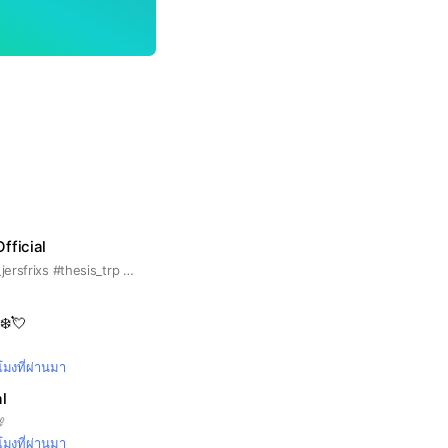
fficial
#linkthanawee #ro_jersfrixs #thesis_trp #smrakkkk_ #_jjapanese_ #sunnywnrt #jimmyphao #aomsin_tkp #bigboss__woraphon
‍❄️💘
วโมงที่ผ่านมา
l

วโมงที่ผ่านมา