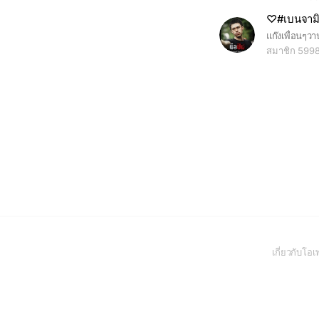
♡#เบนจามิ
สมาชิก 599
เกี่ยวกับโ