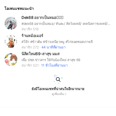
ณฑิตศึกษา #ปริญญาตรี #ปริญญาตรีเทียบโอน #ปริญญาตรี2ปีต่อเ
นื่อง #อาชีวศึกษา #ปวส #ปวช #สาธิตมหาวิทยาลัยนครพนม #มัธ
โอเพนแชทแนะนำ
ยม #ประถม #อนุบาล #สมัครเรียน #NPU #นครพนม #NKP #na
khonphanom
Dek68 อยากเป็นหมอ👩🏻‍⚕️
#dek68 อยากเป็นหมอ/ ทันตะ/ สัตว์แพทย์/ เทคนิคการแพทย์/พยาบาลและอื่นๆที่เกี่ยวกับทางการแพทย์
สมาชิก 516
ร้านหม้อเมอร์
#โจ๊ก #ข้าวต้ม #ข้าวเหนียวหมู #ไก่ทอดซอสเกาหลี
สมาชิก 272
44 นาทีที่ผ่านมา
นิสิตใหม่69-สาสุข มมส
เพื่อ ปชส.ข่าวสาร ให้กับน้องใหม่ สาสุข 69
สมาชิก 521
11 ชั่วโมงที่ผ่านมา
ยังมีโอเพนแชทที่น่าสนใจอีกมากมาย
ดูเพิ่มเติม