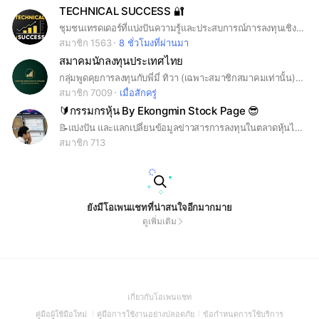
TECHNICAL SUCCESS 🔐
ชุมชนเทรดเดอร์ที่แบ่งปันความรู้และประสบการณ์การลงทุนเชิงลึกทางเทคนิค📊
สมาชิก 1563
8 ชั่วโมงที่ผ่านมา
สมาคมนักลงทุนประเทศไทย
กลุ่มพูดคุยการลงทุนกับพี่มี่ ทิวา (เฉพาะสมาชิกสมาคมเท่านั้น) หากต้องการเข้าร่วม กรุณาสมัครสมาชิกได้ที่ ID Line : @investorsthai หลังสมัครแล้ว ต้องแจ้ง ชื่อ-นามสกุล และ เลขสมาชิก เพื่อขอเข้ากลุ่ม
สมาชิก 7009
เมื่อสักครู่
🔰กรรมกรหุ้น By Ekongmin Stock Page 😎
📝แบ่งปัน และแลกเปลี่ยนข้อมูลข่าวสารการลงทุนในตลาดหุ้นไทย และต่างประเทศ 😊
สมาชิก 713
ยังมีโอเพนแชทที่น่าสนใจอีกมากมาย
ดูเพิ่มเติม
(Open
เกี่ยวกับโอเพนแชท
in
(Open
(Open
(Open
คู่มือผู้ใช้มือใหม่
คู่มือการใช้งานอย่างปลอดภัย
ข้อกำหนดการใช้บริการ