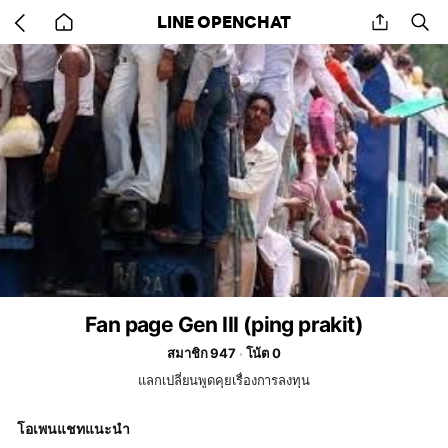
Go
share
se
LINE OPENCHAT
back
to
home
Fan page Gen III (ping prakit)
สมาชิก 947
โน้ต 0
แลกเปลี่ยนพูดคุยเรื่องการลงทุน
โอเพนแชทแนะนำ