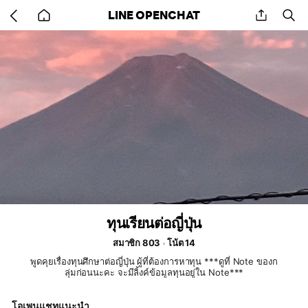
Go
share
se
LINE OPENCHAT
back
to
home
ทุนเรียนต่อญี่ปุ่น
สมาชิก 803
โน้ต 14
พูดคุยเรื่องทุนศึกษาต่อญี่ปุ่น ผู้ที่ต้องการหาทุน ***ดูที่ Note ของก
ลุ่มก่อนนะคะ จะมีลิ้งค์ข้อมูลทุนอยู่ใน Note***
โอเพนแชทแนะนำ